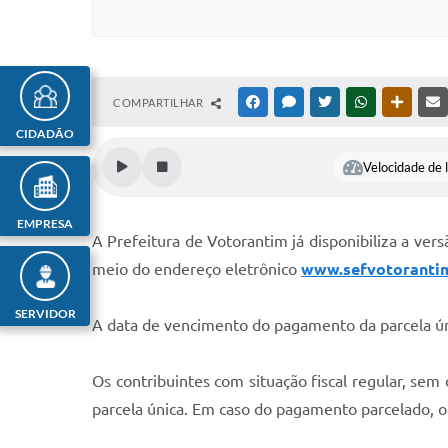
COMPARTILHAR
FACEBOOK
MESSENGER
TWITTER
WHATSAPP
OUTRAS
CIDADÃO
Velocidade de l
EMPRESA
A Prefeitura de Votorantim já disponibiliza a ver
meio do endereço eletrônico
www.sefvotorantim
SERVIDOR
A data de vencimento do pagamento da parcela ún
Os contribuintes com situação fiscal regular, s
parcela única. Em caso do pagamento parcelado, 