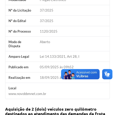
COVID - 19
Nº da Licitação
37/2025
Ouvidoria
Nº do Edital
37/2025
Diário Oficial
Jornal (Edições anteriores)
Nº do Processo
1120/2025
Uso de Internet e Recursos de Informática
Modo de
Aberto
Disputa
Plano Municipal de Saneamento Básico
Amparo Legal
Lei 14.133/2021, Art 28, I
Arquivos para Download
Publicado em
05/09/2025 às 09h52
Guarda Civil Municipal (GCM)
Realização em
18/09/2025 às 09h00
Arborização urbana
Local
Manual para arquivo de remessa – NFSe
www.novobbmnet.com.br
Lei de Acesso à Informação
Aquisição de 2 (dois) veículos zero quilômetro
Galeria de Vídeos
destinados ao atendimento das demandas da frota