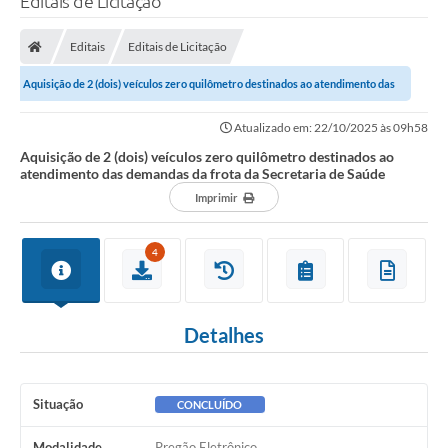
Editais de Licitação
Finanças
Editais
Editais de Licitação
Carta de Serviços
Aquisição de 2 (dois) veículos zero quilômetro destinados ao atendimento das
Vagas PAT
demandas da frota da Secretaria...
Atualizado em: 22/10/2025 às 09h58
Transparência
Aquisição de 2 (dois) veículos zero quilômetro destinados ao
atendimento das demandas da frota da Secretaria de Saúde
Perguntas e Respostas Frequentes
Imprimir
Selo Verde
4
Compra Direta
Empreendedor
Detalhes
Pesquisa Dificuldades no Licenciamento de Empresas
Incentivos Fiscais
Situação
CONCLUÍDO
Plano Municipal de Retomada das Aulas Presenciais
Modalidade
Pregão Eletrônico