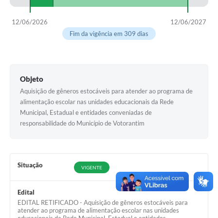
COVID - 19
Ouvidoria
12/06/2026
12/06/2027
Fim da vigência em 309 dias
Diário Oficial
Jornal (Edições anteriores)
Uso de Internet e Recursos de Informática
Objeto
Aquisição de gêneros estocáveis para atender ao programa de
Plano Municipal de Saneamento Básico
alimentação escolar nas unidades educacionais da Rede
Municipal, Estadual e entidades conveniadas de
Arquivos para Download
responsabilidade do Município de Votorantim
Guarda Civil Municipal (GCM)
Arborização urbana
Situação
VIGENTE
Manual para arquivo de remessa – NFSe
Lei de Acesso à Informação
Edital
EDITAL RETIFICADO - Aquisição de gêneros estocáveis para
atender ao programa de alimentação escolar nas unidades
Galeria de Vídeos