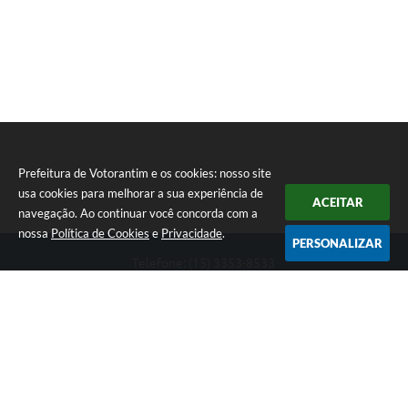
Prefeitura de Votorantim e os cookies: nosso site
usa cookies para melhorar a sua experiência de
ACEITAR
navegação. Ao continuar você concorda com a
nossa
Política de Cookies
e
Privacidade
.
PERSONALIZAR
Telefone: (15) 3353-8533
Endereço: Av. 31 de Março, nº 327 | CEP: 18110-900
De segunda a sexta, das 09h00 às 16h00
CNPJ: 46.634.051/0001-76
Prefeitura de Votorantim
Versão do Sistema:
3.5.3 - 19/06/2026
Portal atualizado em:
07/08/2026 17:05
Dados Abertos