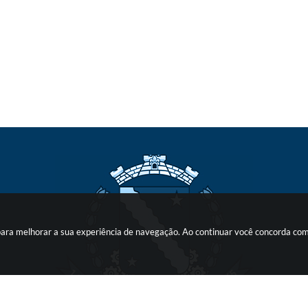
s para melhorar a sua experiência de navegação. Ao continuar você concorda co