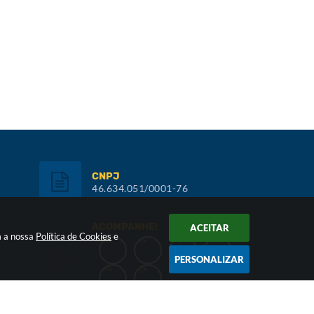
CNPJ
46.634.051/0001-76
ACOMPANHE!
ACEITAR
m a nossa
Política de Cookies
e
PERSONALIZAR