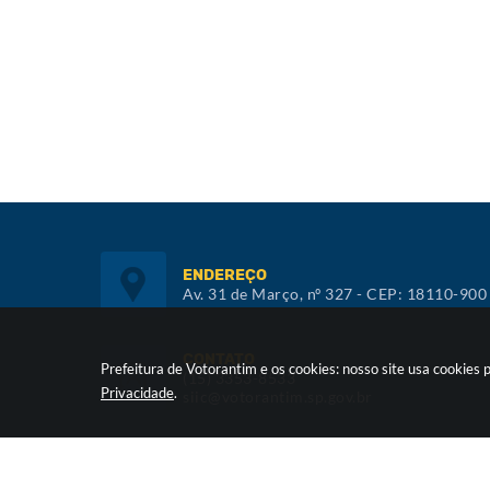
ENDEREÇO
Av. 31 de Março, nº 327 - CEP: 18110-900
CONTATO
Prefeitura de Votorantim e os cookies: nosso site usa cookie
(15) 3353-8533
Privacidade
.
siic@votorantim.sp.gov.br
ATENDIMENTO
De segunda a sexta, das 09h00 às 16h00