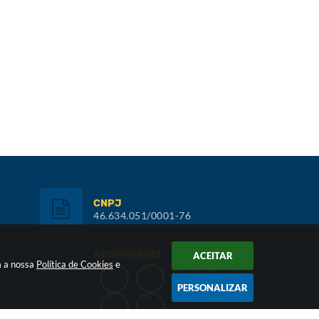
CNPJ
46.634.051/0001-76
ACOMPANHE!
ACEITAR
m a nossa
Política de Cookies
e
PERSONALIZAR