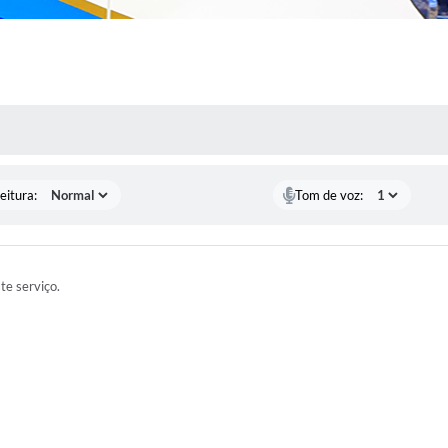
 MÍDIAS
eitura:
Tom de voz:
ste serviço.