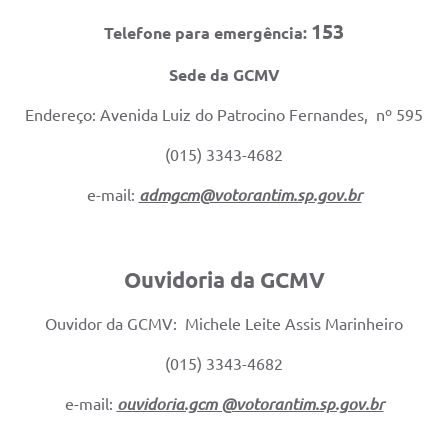
153
Telefone para emergência:
Sede da GCMV
Endereço: Avenida Luiz do Patrocino Fernandes, nº 595
(015) 3343-4682
e-mail:
admgcm@votorantim.sp.gov.br
Ouvidoria da GCMV
Ouvidor da GCMV: Michele Leite Assis Marinheiro
(015) 3343-4682
e-mail:
ouvidoria.gcm @votorantim.sp.gov.br