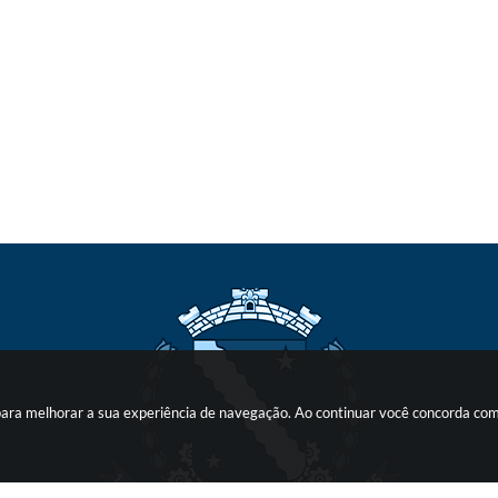
s para melhorar a sua experiência de navegação. Ao continuar você concorda co