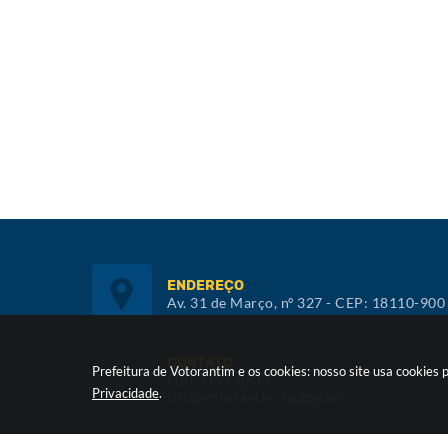
ENDEREÇO
Av. 31 de Março, nº 327 - CEP: 18110-900
CONTATO
Prefeitura de Votorantim e os cookies: nosso site usa cookie
(15) 3353-8533
Privacidade
.
siic@votorantim.sp.gov.br