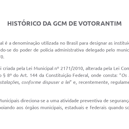
HISTÓRICO DA GCM DE VOTORANTIM
 denominação utilizada no Brasil para designar as instituiç
ando-se do poder de polícia administrativa delegado pelo muni
 de 70.
ada pela Lei Municipal nº 2171/2010, alterada pela Lei Co
 § 8º do Art. 144 da Constituição Federal, onde consta: “
Os 
stalações, conforme dispuser a lei
” e, recentemente, regulame
ipais direciona-se a uma atividade preventiva de segurança
poiando aos órgãos municipais, estaduais e federais quando so