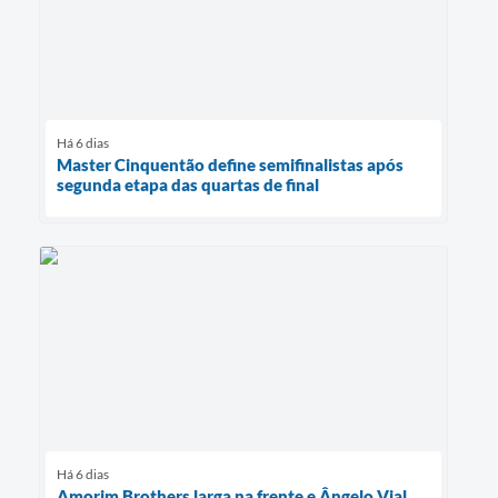
Há 6 dias
Master Cinquentão define semifinalistas após
segunda etapa das quartas de final
Há 6 dias
Amorim Brothers larga na frente e Ângelo Vial