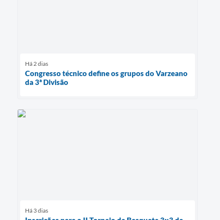
Há 2 dias
Congresso técnico define os grupos do Varzeano
da 3ª Divisão
Há 3 dias
Inscrições para o II Torneio de Basquete 3x3 da