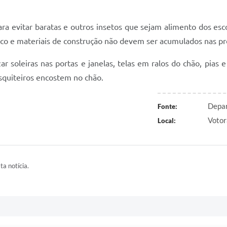
a evitar baratas e outros insetos que sejam alimento dos esco
tico e materiais de construção não devem ser acumulados nas pr
r soleiras nas portas e janelas, telas em ralos do chão, pias 
squiteiros encostem no chão.
Depar
Fonte:
Votor
Local:
ta notícia.