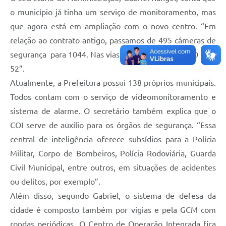
o município já tinha um serviço de monitoramento, mas
Legislação
que agora está em ampliação com o novo centro. “Em
IPTU Selo Verde
relação ao contrato antigo, passamos de 495 câmeras de
Notícias
segurança para 1044. Nas vias públicas, foram de 20 para
52”.
Contato
Atualmente, a Prefeitura possui 138 próprios municipais.
Todos contam com o serviço de videomonitoramento e
sistema de alarme. O secretário também explica que o
COI serve de auxílio para os órgãos de segurança. “Essa
central de inteligência oferece subsídios para a Polícia
Militar, Corpo de Bombeiros, Polícia Rodoviária, Guarda
Civil Municipal, entre outros, em situações de acidentes
ou delitos, por exemplo”.
Além disso, segundo Gabriel, o sistema de defesa da
cidade é composto também por vigias e pela GCM com
rondas periódicas. O Centro de Operação Integrada fica