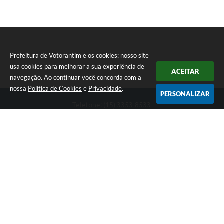
Prefeitura de Votorantim e os cookies: nosso site
usa cookies para melhorar a sua experiência de
ACEITAR
navegação. Ao continuar você concorda com a
nossa
Política de Cookies
e
Privacidade
.
PERSONALIZAR
Telefone: (15) 3353-8533
Endereço: Av. 31 de Março, nº 327 | CEP: 18110-900
De segunda a sexta, das 09h00 às 16h00
CNPJ: 46.634.051/0001-76
Prefeitura de Votorantim
Versão do Sistema:
3.5.3 - 19/06/2026
Portal atualizado em:
07/08/2026 17:05
Dados Abertos
Copyright Instar - 2006-2026. Todos os direitos reservados -
Instar Tecnologia