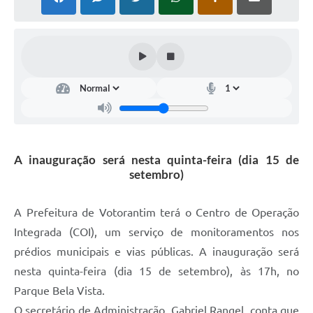
COVID - 19
Ouvidoria
Diário Oficial
Jornal (Edições anteriores)
Uso de Internet e Recursos de Informática
Plano Municipal de Saneamento Básico
A inauguração será nesta quinta-feira (dia 15 de
Arquivos para Download
setembro)
Guarda Civil Municipal (GCM)
A Prefeitura de Votorantim terá o Centro de Operação
Arborização urbana
Integrada (COI), um serviço de monitoramentos nos
Manual para arquivo de remessa – NFSe
prédios municipais e vias públicas. A inauguração será
nesta quinta-feira (dia 15 de setembro), às 17h, no
Lei de Acesso à Informação
Parque Bela Vista.
Galeria de Vídeos
O secretário de Administração, Gabriel Rangel, conta que