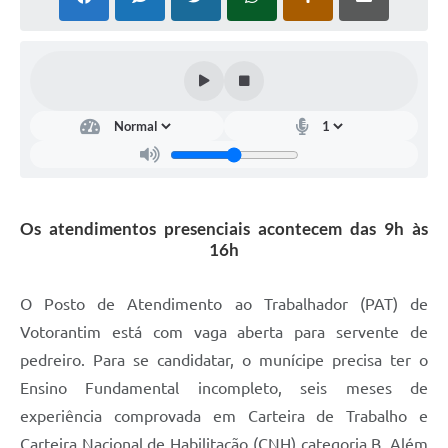
COVID - 19
Ouvidoria
Diário Oficial
Jornal (Edições anteriores)
Uso de Internet e Recursos de Informática
Plano Municipal de Saneamento Básico
Os atendimentos presenciais acontecem das 9h às
Arquivos para Download
16h
Guarda Civil Municipal (GCM)
O Posto de Atendimento ao Trabalhador (PAT) de
Arborização urbana
Votorantim está com vaga aberta para servente de
Manual para arquivo de remessa – NFSe
pedreiro. Para se candidatar, o munícipe precisa ter o
Ensino Fundamental incompleto, seis meses de
Lei de Acesso à Informação
experiência comprovada em Carteira de Trabalho e
Galeria de Vídeos
Carteira Nacional de Habilitação (CNH) categoria B. Além