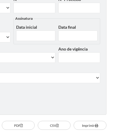
Assinatura
Data inicial
Data final
Ano de vigência
PDF
CSV
Imprimir