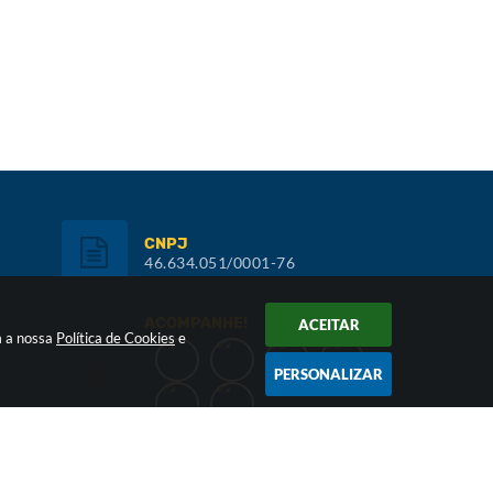
enas ligações) ou presencialmente na Avenida 31 de
CNPJ
46.634.051/0001-76
ACOMPANHE!
ACEITAR
m a nossa
Política de Cookies
e
PERSONALIZAR
Inscreva-se: