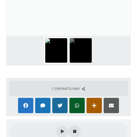
COVID - 19
Ouvidoria
Diário Oficial
Jornal (Edições anteriores)
Uso de Internet e Recursos de Informática
Plano Municipal de Saneamento Básico
Arquivos para Download
Guarda Civil Municipal (GCM)
COMPARTILHAR
Arborização urbana
Manual para arquivo de remessa – NFSe
Lei de Acesso à Informação
Galeria de Vídeos