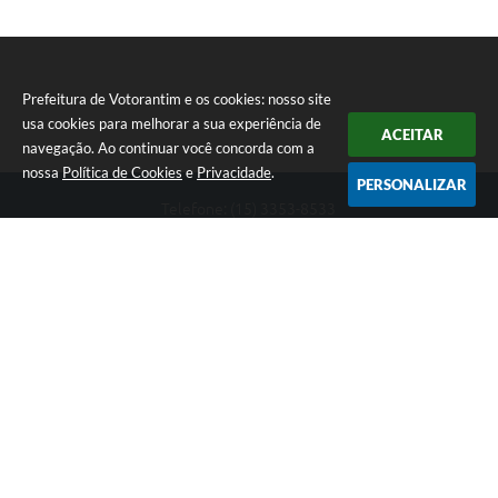
Prefeitura de Votorantim e os cookies: nosso site
usa cookies para melhorar a sua experiência de
ACEITAR
navegação. Ao continuar você concorda com a
nossa
Política de Cookies
e
Privacidade
.
PERSONALIZAR
Telefone: (15) 3353-8533
Endereço: Av. 31 de Março, nº 327 | CEP: 18110-900
De segunda a sexta, das 09h00 às 16h00
CNPJ: 46.634.051/0001-76
Prefeitura de Votorantim
Versão do Sistema:
3.5.3 - 19/06/2026
Portal atualizado em:
07/08/2026 17:05
Dados Abertos
Copyright Instar - 2006-2026. Todos os direitos reservados -
Instar Tecnologia