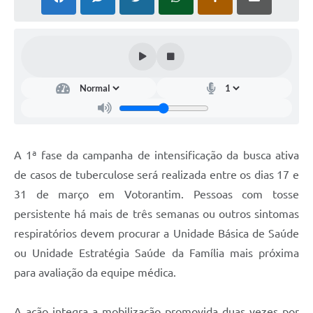
COVID - 19
Ouvidoria
Diário Oficial
Jornal (Edições anteriores)
Uso de Internet e Recursos de Informática
Plano Municipal de Saneamento Básico
A 1ª fase da campanha de intensificação da busca ativa
Arquivos para Download
de casos de tuberculose será realizada entre os dias 17 e
31 de março em Votorantim. Pessoas com tosse
Guarda Civil Municipal (GCM)
persistente há mais de três semanas ou outros sintomas
Arborização urbana
respiratórios devem procurar a Unidade Básica de Saúde
Manual para arquivo de remessa – NFSe
ou Unidade Estratégia Saúde da Família mais próxima
para avaliação da equipe médica.
Lei de Acesso à Informação
Galeria de Vídeos
A ação integra a mobilização promovida duas vezes por