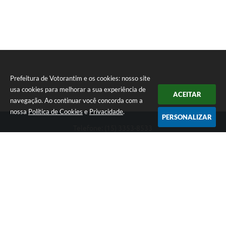
Prefeitura de Votorantim e os cookies: nosso site
usa cookies para melhorar a sua experiência de
ACEITAR
navegação. Ao continuar você concorda com a
nossa
Política de Cookies
e
Privacidade
.
PERSONALIZAR
Telefone: (15) 3353-8533
Endereço: Av. 31 de Março, nº 327 | CEP: 18110-900
De segunda a sexta, das 09h00 às 16h00
CNPJ: 46.634.051/0001-76
Prefeitura de Votorantim
Versão do Sistema:
3.5.3 - 19/06/2026
Portal atualizado em:
06/08/2026 17:10
Dados Abertos