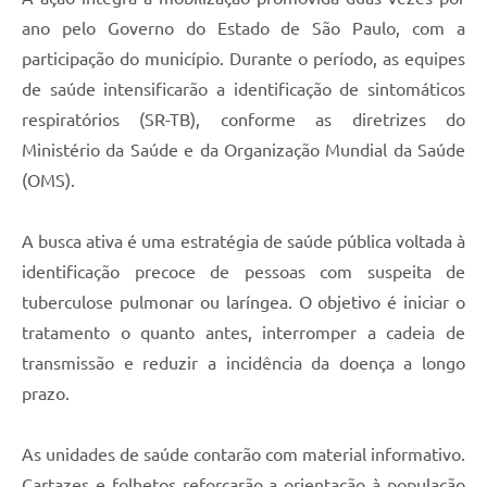
Legislação
ano pelo Governo do Estado de São Paulo, com a
participação do município. Durante o período, as equipes
IPTU Selo Verde
de saúde intensificarão a identificação de sintomáticos
Notícias
respiratórios (SR-TB), conforme as diretrizes do
Ministério da Saúde e da Organização Mundial da Saúde
Contato
(OMS).
A busca ativa é uma estratégia de saúde pública voltada à
identificação precoce de pessoas com suspeita de
tuberculose pulmonar ou laríngea. O objetivo é iniciar o
tratamento o quanto antes, interromper a cadeia de
transmissão e reduzir a incidência da doença a longo
prazo.
As unidades de saúde contarão com material informativo.
Cartazes e folhetos reforçarão a orientação à população