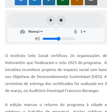
COVID - 19
Ouvidoria
Diário Oficial
Jornal (Edições anteriores)
Uso de Internet e Recursos de Informática
Plano Municipal de Saneamento Básico
O Instituto Selo Social certificou 26 organizações de
Arquivos para Download
Votorantim que finalizaram o ciclo 2025 do programa. A
iniciativa reconhece projetos de impacto social com base
Guarda Civil Municipal (GCM)
nos Objetivos de Desenvolvimento Sustentável (ODS). A
Arborização urbana
cerimônia de entrega dos certificados foi realizada em 4
Manual para arquivo de remessa – NFSe
de março, no Auditório Municipal Francisco Beranger.
Lei de Acesso à Informação
A edição marcou o retorno do programa à cidade e
Galeria de Vídeos
celebrou o trabalho de empresas, órgãos públicos e