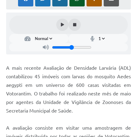
COVID - 19
Ouvidoria
Diário Oficial
Jornal (Edições anteriores)
Uso de Internet e Recursos de Informática
Plano Municipal de Saneamento Básico
A mais recente Avaliação de Densidade Larvária (ADL)
Arquivos para Download
contabilizou 45 imóveis com larvas do mosquito Aedes
aegypti em um universo de 600 casas visitadas em
Guarda Civil Municipal (GCM)
Votorantim. O trabalho foi realizado neste mês de maio
Arborização urbana
por agentes da Unidade de Vigilância de Zoonoses da
Manual para arquivo de remessa – NFSe
Secretaria Municipal de Saúde.
Lei de Acesso à Informação
A avaliação consiste em visitar uma amostragem de
Galeria de Vídeos
imóveis distribuída por todas as regiões de Votorantim,