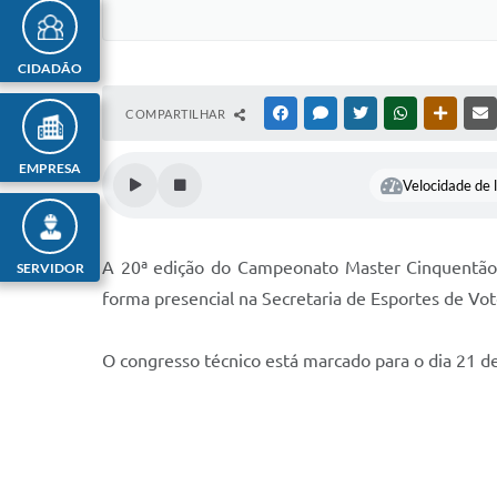
CIDADÃO
COMPARTILHAR
FACEBOOK
MESSENGER
TWITTER
WHATSAPP
OUTRAS
EMPRESA
Velocidade de l
A 20ª edição do Campeonato Master Cinquentão d
SERVIDOR
forma presencial na Secretaria de Esportes de Voto
O congresso técnico está marcado para o dia 21 d