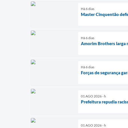
Há 6 dias
Master Cinquentão defin
Há 6 dias
Amorim Brothers larga n
Há 6 dias
Forças de segurança ga
01 AGO 2026 - h
Prefeitura repudia raci
01 AGO 2026 - h