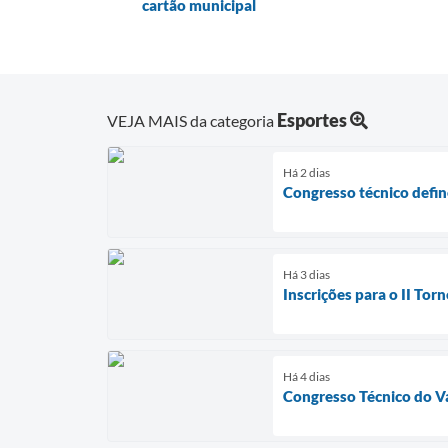
cartão municipal
Esportes
VEJA MAIS da categoria
Há 2 dias
Congresso técnico defin
Há 3 dias
Inscrições para o II To
Há 4 dias
Congresso Técnico do Va