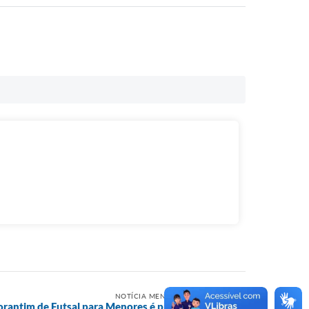
NOTÍCIA MENOS RECENTE
torantim de Futsal para Menores é prorrogada