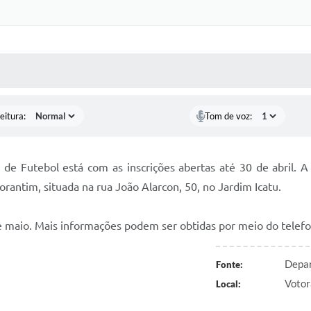
 MÍDIAS
RECEBA NOTÍCIAS
eitura:
Tom de voz:
e Futebol está com as inscrições abertas até 30 de abril. A 
rantim, situada na rua João Alarcon, 50, no Jardim Icatu.
e maio. Mais informações podem ser obtidas por meio do telefo
Depar
Fonte:
Votor
Local: