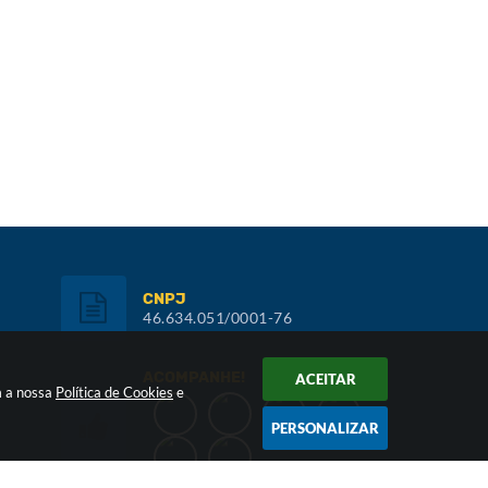
CNPJ
46.634.051/0001-76
ACOMPANHE!
ACEITAR
m a nossa
Política de Cookies
e
PERSONALIZAR