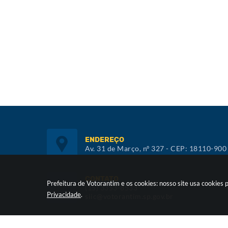
ENDEREÇO
Av. 31 de Março, nº 327 - CEP: 18110-900
CONTATO
Prefeitura de Votorantim e os cookies: nosso site usa cookie
(15) 3353-8533
Privacidade
.
siic@votorantim.sp.gov.br
ATENDIMENTO