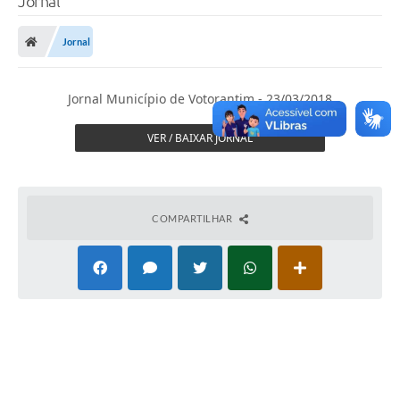
Jornal
Finanças
Jornal
Carta de Serviços
Vagas PAT
Jornal Município de Votorantim - 23/03/2018
Transparência
VER / BAIXAR JORNAL
Perguntas e Respostas Frequentes
Selo Verde
COMPARTILHAR
Compra Direta
Empreendedor
Pesquisa Dificuldades no Licenciamento de Empresas
Incentivos Fiscais
Plano Municipal de Retomada das Aulas Presenciais