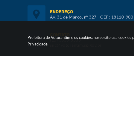
ENDEREÇO
Av. 31 de Março, nº 327 - CEP: 18110-900
CONTATO
Prefeitura de Votorantim e os cookies: nosso site usa cookie
(15) 3353-8533
Privacidade
.
siic@votorantim.sp.gov.br
ATENDIMENTO
De segunda a sexta, das 09h00 às 16h00
Versã