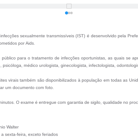
infecções sexualmente transmissíveis (IST) é desenvolvido pela Prefe
ometidos por Aids.
e público para o tratamento de infecções oportunistas, as quais se 
 psicóloga, médico urologista, ginecologista, infectologista, odontologis
patites virais também são disponibilizados à população em todas as U
tar um documento com foto.
 minutos. O exame é entregue com garantia de sigilo, qualidade no pro
nio Walter
a sexta-feira, exceto feriados