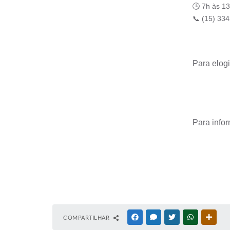
🕒 7h às 1
📞 (15) 33
Para elogi
Para infor
COMPARTILHAR
FACEBOOK
MESSENGER
TWITTER
WHATSAPP
OUTR