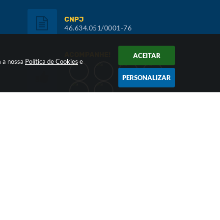
CNPJ
46.634.051/0001-76
ACOMPANHE!
ACEITAR
m a nossa
Política de Cookies
e
PERSONALIZAR
Inscreva-se:
NEWSLETTER
026 17:13