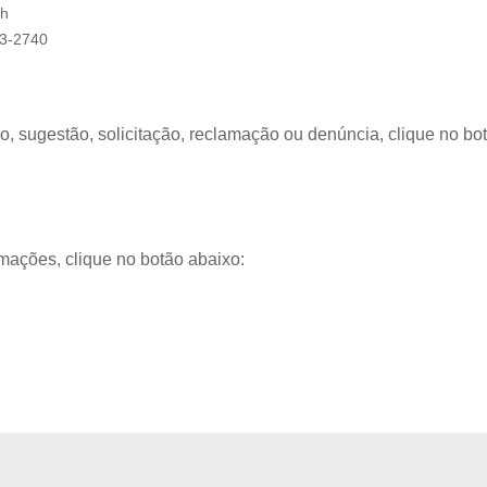
3h
43-2740
o, sugestão, solicitação, reclamação ou denúncia, clique no bo
.
mações, clique no botão abaixo:
.
AS MÍDIAS