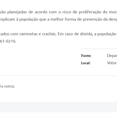
ão planejadas de acordo com o risco de proliferação do mosq
es explicam à população que a melhor forma de prevenção da de
cados com camisetas e crachás. Em caso de dúvida, a populaçã
161-0216.
Depar
Fonte:
Votor
Local:
ta notícia.