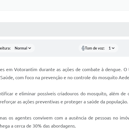
 MÍDIAS
RECEBA NOTÍCIAS
eitura:
Tom de voz:
eses em Votorantim durante as ações de combate à dengue. O t
e Saúde, com foco na prevenção e no controle do mosquito Aede
tificar e eliminar possíveis criadouros do mosquito, além de
 reforçar as ações preventivas e proteger a saúde da população.
, mas os agentes convivem com a ausência de pessoas no imó
chega a cerca de 30% das abordagens.