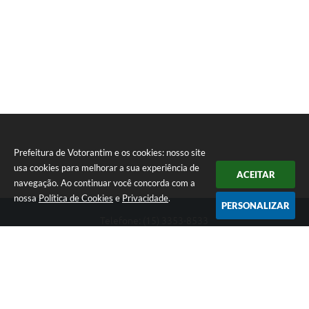
Prefeitura de Votorantim e os cookies: nosso site
usa cookies para melhorar a sua experiência de
ACEITAR
navegação. Ao continuar você concorda com a
nossa
Política de Cookies
e
Privacidade
.
PERSONALIZAR
Telefone: (15) 3353-8533
Endereço: Av. 31 de Março, nº 327 | CEP: 18110-900
De segunda a sexta, das 09h00 às 16h00
CNPJ: 46.634.051/0001-76
Prefeitura de Votorantim
Versão do Sistema:
3.5.3 - 19/06/2026