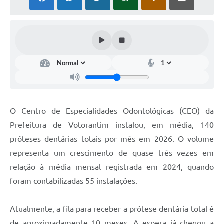
COVID - 19
Ouvidoria
Diário Oficial
Jornal (Edições anteriores)
Uso de Internet e Recursos de Informática
Plano Municipal de Saneamento Básico
O Centro de Especialidades Odontológicas (CEO) da
Arquivos para Download
Prefeitura de Votorantim instalou, em média, 140
próteses dentárias totais por mês em 2026. O volume
Guarda Civil Municipal (GCM)
representa um crescimento de quase três vezes em
Arborização urbana
relação à média mensal registrada em 2024, quando
Manual para arquivo de remessa – NFSe
foram contabilizadas 55 instalações.
Lei de Acesso à Informação
Atualmente, a fila para receber a prótese dentária total é
Galeria de Vídeos
de aproximadamente 10 meses. A espera já chegou a