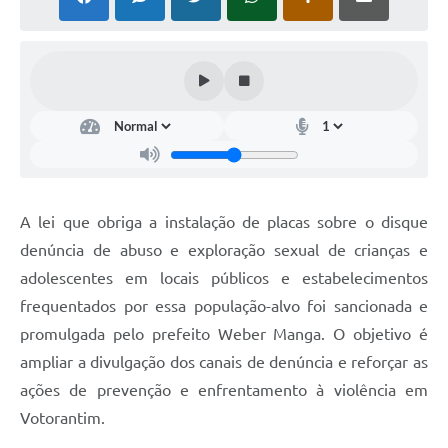
COVID - 19
Ouvidoria
Diário Oficial
Jornal (Edições anteriores)
Uso de Internet e Recursos de Informática
Plano Municipal de Saneamento Básico
A lei que obriga a instalação de placas sobre o disque
Arquivos para Download
denúncia de abuso e exploração sexual de crianças e
adolescentes em locais públicos e estabelecimentos
Guarda Civil Municipal (GCM)
frequentados por essa população-alvo foi sancionada e
Arborização urbana
promulgada pelo prefeito Weber Manga. O objetivo é
Manual para arquivo de remessa – NFSe
ampliar a divulgação dos canais de denúncia e reforçar as
ações de prevenção e enfrentamento à violência em
Lei de Acesso à Informação
Votorantim.
Galeria de Vídeos