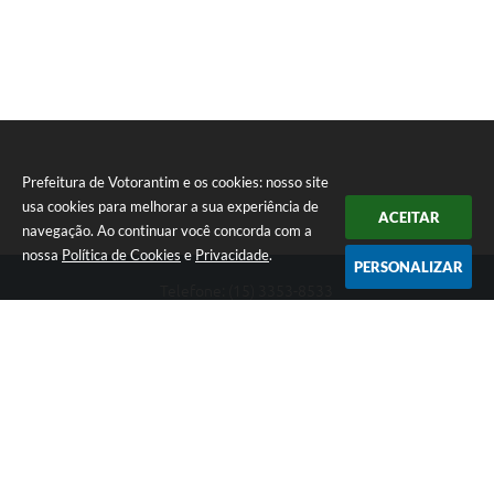
Prefeitura de Votorantim e os cookies: nosso site
usa cookies para melhorar a sua experiência de
ACEITAR
navegação. Ao continuar você concorda com a
nossa
Política de Cookies
e
Privacidade
.
PERSONALIZAR
Telefone: (15) 3353-8533
Endereço: Av. 31 de Março, nº 327 | CEP: 18110-900
De segunda a sexta, das 09h00 às 16h00
CNPJ: 46.634.051/0001-76
Prefeitura de Votorantim
Versão do Sistema:
3.5.3 - 19/06/2026
Portal atualizado em:
06/08/2026 17:10
Dados Abertos