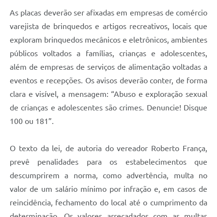
Legislação
As placas deverão ser afixadas em empresas de comércio
varejista de brinquedos e artigos recreativos, locais que
IPTU Selo Verde
exploram brinquedos mecânicos e eletrônicos, ambientes
Notícias
públicos voltados a famílias, crianças e adolescentes,
além de empresas de serviços de alimentação voltadas a
Contato
eventos e recepções. Os avisos deverão conter, de forma
clara e visível, a mensagem: “Abuso e exploração sexual
de crianças e adolescentes são crimes. Denuncie! Disque
100 ou 181”.
O texto da lei, de autoria do vereador Roberto França,
prevê penalidades para os estabelecimentos que
descumprirem a norma, como advertência, multa no
valor de um salário mínimo por infração e, em casos de
reincidência, fechamento do local até o cumprimento da
determinação. Os valores arrecadados com as multas