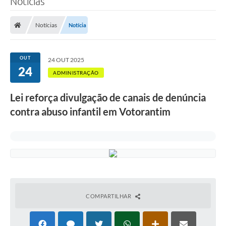
Notícias
Finanças
Notícias
Notícia
Carta de Serviços
Vagas PAT
OUT
24 OUT 2025
24
Transparência
ADMINISTRAÇÃO
Perguntas e Respostas Frequentes
Lei reforça divulgação de canais de denúncia
contra abuso infantil em Votorantim
Selo Verde
Compra Direta
Empreendedor
Pesquisa Dificuldades no Licenciamento de Empresas
Incentivos Fiscais
COMPARTILHAR
Plano Municipal de Retomada das Aulas Presenciais