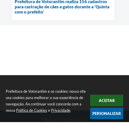
Prefeitura de Votorantim realiza 156 cadastros
para castração de cães e gatos durante a 'Quinta
com o prefeito'
Prefeitura de Votorantim e os cookies: nosso site
usa cookies para melhorar a sua experiência de
ACEITAR
navegação. Ao continuar você concorda com a
nossa
Política de Cookies
e
Privacidade
.
PERSONALIZAR
Telefone: (15) 3353-8533
Endereço: Av. 31 de Março, nº 327 | CEP: 18110-900