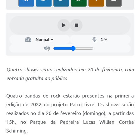
COVID - 19
Ouvidoria
Diário Oficial
Jornal (Edições anteriores)
Uso de Internet e Recursos de Informática
Plano Municipal de Saneamento Básico
Quatro shows serão realizados em 20 de fevereiro, com
Arquivos para Download
entrada gratuita ao público
Guarda Civil Municipal (GCM)
Quatro bandas de rock estarão presentes na primeira
Arborização urbana
edição de 2022 do projeto Palco Livre. Os shows serão
Manual para arquivo de remessa – NFSe
realizados no dia 20 de fevereiro (domingo), a partir das
15h, no Parque da Pedreira Lucas Willian Corrêa
Lei de Acesso à Informação
Schiming.
Galeria de Vídeos