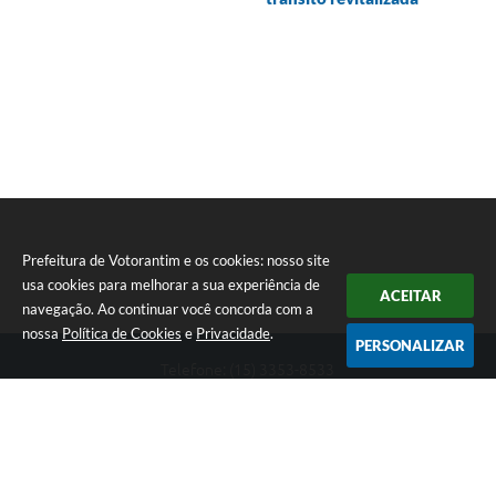
Prefeitura de Votorantim e os cookies: nosso site
usa cookies para melhorar a sua experiência de
ACEITAR
navegação. Ao continuar você concorda com a
nossa
Política de Cookies
e
Privacidade
.
PERSONALIZAR
Telefone: (15) 3353-8533
Endereço: Av. 31 de Março, nº 327 | CEP: 18110-900
De segunda a sexta, das 09h00 às 16h00
CNPJ: 46.634.051/0001-76
Prefeitura de Votorantim