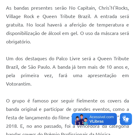
Legislação
As bandas presentes serão No Capitain, Chris'N'Rocks,
Village Rock e Queen Tribute Brazil. A entrada será
IPTU Selo Verde
gratuita. No local haverá a aferição de temperatura e
Notícias
disponibilização de álcool em gel. O uso da máscara será
obrigatório.
Contato
Um dos destaques do Palco Livre será a Queen Tribute
Brazil, de São Paulo. A banda já tem mais de 10 anos e,
pela primeira vez, fará uma apresentação em
Votorantim.
O grupo é famoso por seguir fielmente os covers da
banda original e participar de grandes eventos, como a
festa de lançamento do filme “Bohemian Rhapsody”, em
2018. E, no ano passado, foi a vencedora da categoria
bandas covers do Prêmio Profissionais da Música.