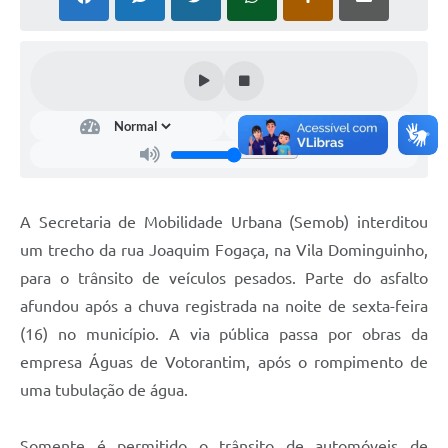
COVID - 19
Ouvidoria
Diário Oficial
Jornal (Edições anteriores)
Uso de Internet e Recursos de Informática
Plano Municipal de Saneamento Básico
A Secretaria de Mobilidade Urbana (Semob) interditou
Arquivos para Download
um trecho da rua Joaquim Fogaça, na Vila Dominguinho,
para o trânsito de veículos pesados. Parte do asfalto
Guarda Civil Municipal (GCM)
afundou após a chuva registrada na noite de sexta-feira
Arborização urbana
(16) no município. A via pública passa por obras da
Manual para arquivo de remessa – NFSe
empresa Águas de Votorantim, após o rompimento de
uma tubulação de água.
Lei de Acesso à Informação
Galeria de Vídeos
Somente é permitido o trânsito de automóveis de