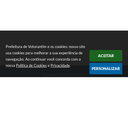
Prefeitura de Votorantim e os cookies: nosso site
usa cookies para melhorar a sua experiência de
ACEITAR
navegação. Ao continuar você concorda com a
nossa
Política de Cookies
e
Privacidade
.
PERSONALIZAR
Telefone: (15) 3353-8533
Endereço: Av. 31 de Março, nº 327 | CEP: 18110-900
De segunda a sexta, das 09h00 às 16h00
CNPJ: 46.634.051/0001-76
Prefeitura de Votorantim
Versão do Sistema:
3.5.3 - 19/06/2026
Portal atualizado em:
07/08/2026 17:05
Dados Abertos