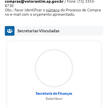
compras@votorantim.sp.gov.br
/ Fone: (15) 3353-
8730
Legislação
Obs.: Favor identificar o
número
do Processo de Compra
no e-mail com o orçamento apresentado.
IPTU Selo Verde
Notícias
Secretarias Vinculadas
Contato
Secretaria de Finanças
Rafael Bassi