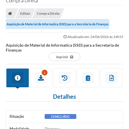
Compra Direta
Finanças
Editais
Compra Direta
Carta de Serviços
Aquisição de Material de Informatica (SSD) para a Secretaria de Finanças
Vagas PAT
Atualizado em: 24/06/2026 às 14h55
Transparência
Aquisição de Material de Informatica (SSD) para a Secretaria de
Finanças
Perguntas e Respostas Frequentes
Imprimir
Selo Verde
1
Compra Direta
Empreendedor
Detalhes
Pesquisa Dificuldades no Licenciamento de Empresas
Incentivos Fiscais
Situação
CONCLUÍDO
Plano Municipal de Retomada das Aulas Presenciais
Modalidade
Dispensa