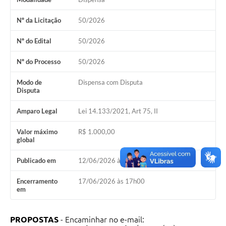
COVID - 19
Nº da Licitação
50/2026
Ouvidoria
Nº do Edital
50/2026
Diário Oficial
Jornal (Edições anteriores)
Nº do Processo
50/2026
Uso de Internet e Recursos de Informática
Modo de
Dispensa com Disputa
Disputa
Plano Municipal de Saneamento Básico
Amparo Legal
Lei 14.133/2021, Art 75, II
Arquivos para Download
Valor máximo
R$ 1.000,00
global
Guarda Civil Municipal (GCM)
Arborização urbana
Publicado em
12/06/2026 às 11h44
Manual para arquivo de remessa – NFSe
Encerramento
17/06/2026 às 17h00
em
Lei de Acesso à Informação
Galeria de Vídeos
PROPOSTAS
- Encaminhar no e-mail: