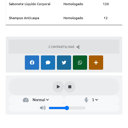
Sabonete Liquido Corporal
Homologado
120
Legislação
IPTU Selo Verde
Shampoo Anticaspa
Homologado
12
Notícias
Contato
COMPARTILHAR