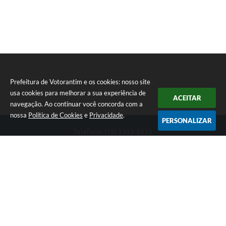
Prefeitura de Votorantim e os cookies: nosso site
usa cookies para melhorar a sua experiência de
ACEITAR
navegação. Ao continuar você concorda com a
nossa
Política de Cookies
e
Privacidade
.
PERSONALIZAR
Telefone: (15) 3353-8533
Endereço: Av. 31 de Março, nº 327 | CEP: 18110-900
De segunda a sexta, das 09h00 às 16h00
CNPJ: 46.634.051/0001-76
Prefeitura de Votorantim
Versão do Sistema:
3.5.3 - 19/06/2026
Portal atualizado em:
07/08/2026 17:05
Dados Abertos