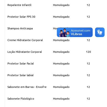
Item
Situação
Quantidade
COVID - 19
Repelente Infantil
Homologado
12
Ouvidoria
Protetor Solar FPS 30
Homologado
12
Diário Oficial
Shampoo Anticaspa
Homologado
12
Jornal (Edições anteriores)
Uso de Internet e Recursos de Informática
Creme Hidratante Corporal
Homologado
12
Plano Municipal de Saneamento Básico
Loção Hidratante Corporal
Homologado
120
Arquivos para Download
Protetor Solar Facial
Homologado
12
Guarda Civil Municipal (GCM)
Protetor Solar labial
Homologado
12
Arborização urbana
Manual para arquivo de remessa – NFSe
Sabonete em Barras - Enxofre
Homologado
12
Lei de Acesso à Informação
Sabonete Fisiológico
Homologado
12
Galeria de Vídeos