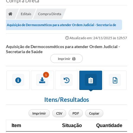
Compra Direta
Finanças
Editais
Compra Direta
Carta de Serviços
Aquisição de Dermocosméticos para atender Ordem Judicial - Secretaria de
Vagas PAT
Saúde
Atualizado em: 24/11/2025 às 12h57
Transparência
Aquisição de Dermocosméticos para atender Ordem Judicial -
Secretaria de Saúde
Perguntas e Respostas Frequentes
Imprimir
Selo Verde
1
Compra Direta
Empreendedor
Itens/Resultados
Pesquisa Dificuldades no Licenciamento de Empresas
Incentivos Fiscais
Imprimir
CSV
PDF
Copiar
Plano Municipal de Retomada das Aulas Presenciais
Item
Situação
Quantidade