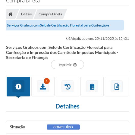
Compra Direta
Finanças
Editais
Compra Direta
Carta de Serviços
Serviços Gráficos com Selo de Certificação Florestal para Confecção e
Vagas PAT
Impressão dos Carnês de Impostos...
Atualizado em: 25/11/2025 às 15h31
Transparência
Serviços Gráficos com Selo de Certificação Florestal para
Confecção e Impressão dos Carnês de Impostos Municipais -
Perguntas e Respostas Frequentes
Secretaria de Finanças
Imprimir
Selo Verde
Compra Direta
1
Empreendedor
Pesquisa Dificuldades no Licenciamento de Empresas
Detalhes
Incentivos Fiscais
Plano Municipal de Retomada das Aulas Presenciais
Situação
CONCLUÍDO