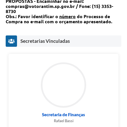
PROPOSTAS - Encaminhar no e-mail:
compras@votorantim.sp.gov.br / Fone: (15) 3353-
Legislação
8730
Obs.: Favor identificar o
número
do Processo de
IPTU Selo Verde
Compra no e-mail com o orçamento apresentado.
Notícias
Contato
Secretarias Vinculadas
Secretaria de Finanças
Rafael Bassi