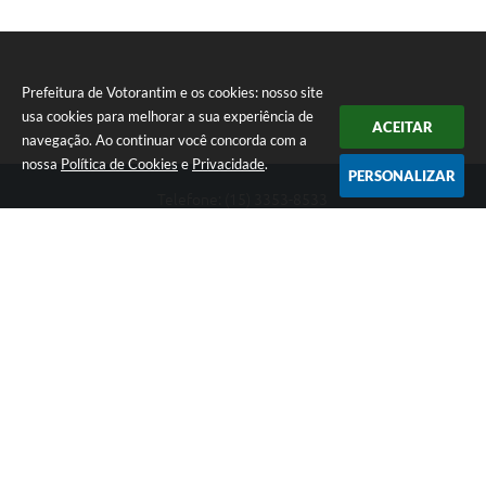
Prefeitura de Votorantim e os cookies: nosso site
usa cookies para melhorar a sua experiência de
ACEITAR
navegação. Ao continuar você concorda com a
nossa
Política de Cookies
e
Privacidade
.
PERSONALIZAR
Telefone: (15) 3353-8533
Endereço: Av. 31 de Março, nº 327 | CEP: 18110-900
De segunda a sexta, das 09h00 às 16h00
CNPJ: 46.634.051/0001-76
Prefeitura de Votorantim
Versão do Sistema:
3.5.3 - 19/06/2026
Portal atualizado em:
07/08/2026 17:05
Dados Abertos
Copyright Instar - 2006-2026. Todos os direitos reservados -
Instar Tecnologia