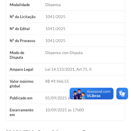
COVID - 19
Modalidade
Dispensa
Ouvidoria
Nº da Licitação
1041/2025
Diário Oficial
Nº do Edital
1041/2025
Jornal (Edições anteriores)
Nº do Processo
1041/2025
Uso de Internet e Recursos de Informática
Modo de
Dispensa com Disputa
Disputa
Plano Municipal de Saneamento Básico
Amparo Legal
Lei 14.133/2021, Art 75, II
Arquivos para Download
Guarda Civil Municipal (GCM)
Valor máximo
R$ 49.966,55
global
Arborização urbana
Publicado em
05/09/2025 às 09h55
Manual para arquivo de remessa – NFSe
Encerramento
10/09/2025 às 17h00
em
Lei de Acesso à Informação
Galeria de Vídeos