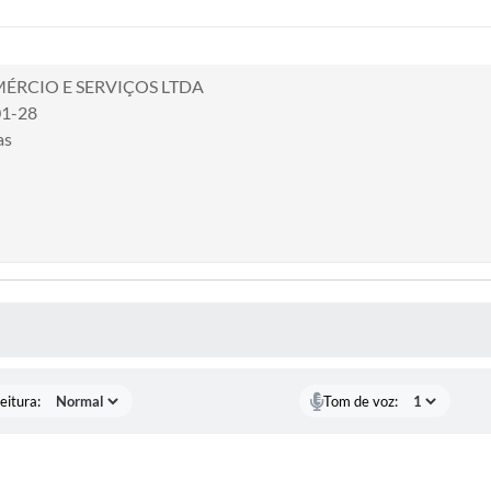
ÉRCIO E SERVIÇOS LTDA
01-28
as
 MÍDIAS
eitura:
Tom de voz: