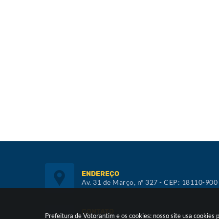
ENDEREÇO
Av. 31 de Março, nº 327 - CEP: 18110-900
CONTATO
Prefeitura de Votorantim e os cookies: nosso site usa cookie