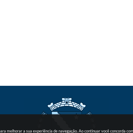
s para melhorar a sua experiência de navegação. Ao continuar você concorda co