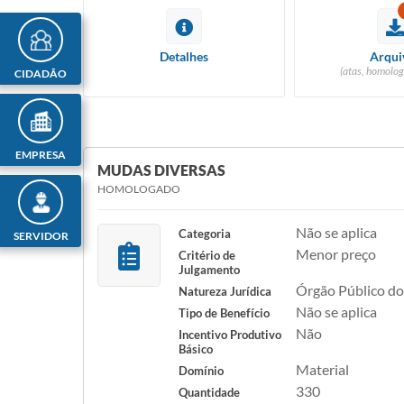
Detalhes
Arqui
(atas, homolog
CIDADÃO
EMPRESA
MUDAS DIVERSAS
HOMOLOGADO
Não se aplica
Categoria
SERVIDOR
Menor preço
Critério de
Julgamento
Órgão Público do
Natureza Jurídica
Não se aplica
Tipo de Benefício
Não
Incentivo Produtivo
Básico
Material
Domínio
330
Quantidade