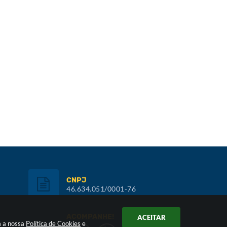
CNPJ
46.634.051/0001-76
ACOMPANHE!
ACEITAR
m a nossa
Política de Cookies
e