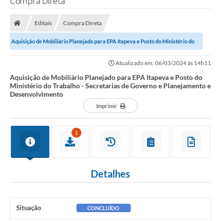
Compra Direta
Finanças
Editais
Compra Direta
Carta de Serviços
Aquisição de Mobiliário Planejado para EPA Itapeva e Posto do Ministério do
Vagas PAT
Trabalho - Secretarias de Governo...
Atualizado em: 06/03/2024 às 14h11
Transparência
Aquisição de Mobiliário Planejado para EPA Itapeva e Posto do
Ministério do Trabalho - Secretarias de Governo e Planejamento e
Perguntas e Respostas Frequentes
Desenvolvimento
Imprimir
Selo Verde
Compra Direta
1
Empreendedor
Pesquisa Dificuldades no Licenciamento de Empresas
Detalhes
Incentivos Fiscais
Plano Municipal de Retomada das Aulas Presenciais
Situação
CONCLUÍDO