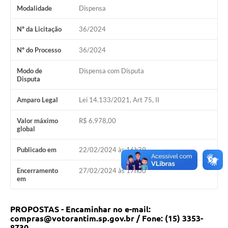
COVID - 19
Modalidade
Dispensa
Ouvidoria
Nº da Licitação
36/2024
Diário Oficial
Nº do Processo
36/2024
Jornal (Edições anteriores)
Modo de
Dispensa com Disputa
Disputa
Uso de Internet e Recursos de Informática
Amparo Legal
Lei 14.133/2021, Art 75, II
Plano Municipal de Saneamento Básico
Valor máximo
R$ 6.978,00
Arquivos para Download
global
Guarda Civil Municipal (GCM)
Publicado em
22/02/2024 às 16h39
Arborização urbana
Encerramento
27/02/2024 às 17h00
em
Manual para arquivo de remessa – NFSe
Lei de Acesso à Informação
PROPOSTAS - Encaminhar no e-mail:
compras@votorantim.sp.gov.br / Fone: (15) 3353-
Galeria de Vídeos
8730.