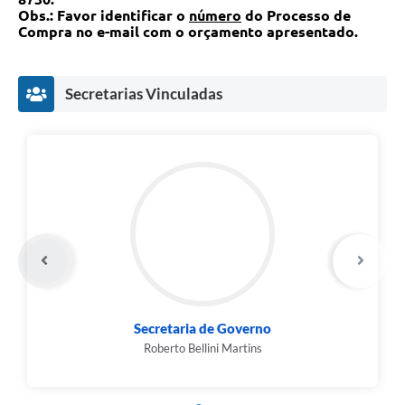
Obs.: Favor identificar o
número
do Processo de
Legislação
Compra no e-mail com o orçamento apresentado.
IPTU Selo Verde
Secretarias Vinculadas
Notícias
Contato
Secretaria de Governo
Roberto Bellini Martins