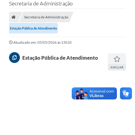
Secretaria de Administração
Finanças
Secretaria de Administração
Carta de Serviços
Estação Pública de Atendimento
Vagas PAT
Transparência
Atualizado em: 05/05/2026 às 15h32
Perguntas e Respostas Frequentes
Estação Pública de Atendimento
Selo Verde
AVALIAR
Compra Direta
Empreendedor
Pesquisa Dificuldades no Licenciamento de Empresas
Incentivos Fiscais
Plano Municipal de Retomada das Aulas Presenciais