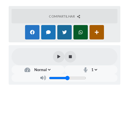
COVID - 19
Ouvidoria
COMPARTILHAR
Diário Oficial
Jornal (Edições anteriores)
Uso de Internet e Recursos de Informática
Plano Municipal de Saneamento Básico
Arquivos para Download
Guarda Civil Municipal (GCM)
Arborização urbana
Manual para arquivo de remessa – NFSe
Lei de Acesso à Informação
Galeria de Vídeos