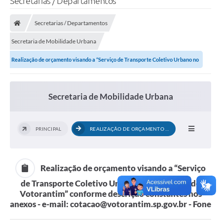
Secretarias / Departamentos
Finanças
Secretarias / Departamentos
Carta de Serviços
Secretaria de Mobilidade Urbana
Vagas PAT
Realização de orçamento visando a “Serviço de Transporte Coletivo Urbano no
Transparência
Município de Votorantim” conforme descrição constantes nos anexos - e-
Perguntas e Respostas Frequentes
mail: cotacao@votorantim.sp.gov.br - Fone
Secretaria de Mobilidade Urbana
Selo Verde
Compra Direta
PRINCIPAL
REALIZAÇÃO DE ORÇAMENTO VISANDO A...
Empreendedor
Pesquisa Dificuldades no Licenciamento de Empresas
Realização de orçamento visando a “Serviço
de Transporte Coletivo Urbano no Município de
Incentivos Fiscais
Votorantim” conforme descrição constantes nos
anexos - e-mail: cotacao@votorantim.sp.gov.br - Fone
Plano Municipal de Retomada das Aulas Presenciais