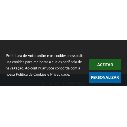
Legislação
IPTU Selo Verde
Notícias
Contato
Prefeitura de Votorantim e os cookies: nosso site
usa cookies para melhorar a sua experiência de
ACEITAR
navegação. Ao continuar você concorda com a
nossa
Política de Cookies
e
Privacidade
.
PERSONALIZAR
Telefone: (15) 3353-8533
Endereço: Av. 31 de Março, nº 327 | CEP: 18110-900
De segunda a sexta, das 09h00 às 16h00
CNPJ: 46.634.051/0001-76
Prefeitura de Votorantim
Versão do Sistema:
3.5.3 - 19/06/2026
Portal atualizado em:
07/08/2026 17:05
Dados Abertos