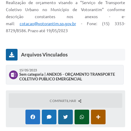
COVID - 19
Realização de orçamento visando a “Serviço de Transporte
Coletivo Urbano no Município de Votorantim” conforme
Ouvidoria
descrição constantes nos anexos - e-
mail:
cotacao@votorantim.sp.gov.br
- Fone: (15) 3353-
Diário Oficial
8729/8586. Prazo até 19/05/2023
Jornal (Edições anteriores)
Uso de Internet e Recursos de Informática
Arquivos Vinculados
Plano Municipal de Saneamento Básico
Arquivos para Download
15/05/2023
Sem categoria | ANEXOS - ORÇAMENTO TRANSPORTE
COLETIVO PUBLICO EMERGENCIAL
Guarda Civil Municipal (GCM)
Arborização urbana
COMPARTILHAR
Manual para arquivo de remessa – NFSe
Lei de Acesso à Informação
Galeria de Vídeos