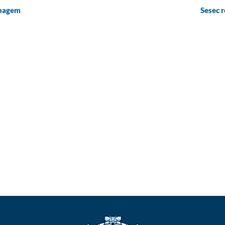
enagem
Sesec 