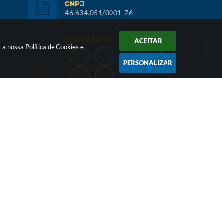
CNPJ
46.634.051/0001-76
ACOMPANHE!
ACEITAR
m a nossa
Política de Cookies
e
PERSONALIZAR
Inscreva-se:
NEWSLETTER
026 17:13
ia