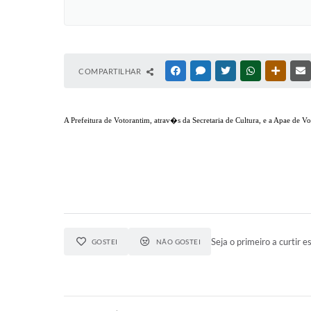
COMPARTILHAR
FACEBOOK
MESSENGER
TWITTER
WHATSAPP
OUTRAS
A Prefeitura de Votorantim, atrav�s da Secretaria de Cultura, e a Apae de
Seja o primeiro a curtir es
GOSTEI
NÃO GOSTEI