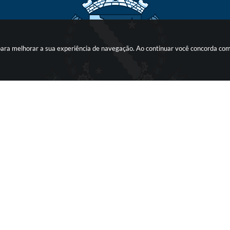
s para melhorar a sua experiência de navegação. Ao continuar você concorda co
o do Sistema:
3.5.3 - 19/06/2026
Portal atualizado em:
06/08/2
 Copyright Instar - 2006-2026. Todos os direitos reservados -
Instar Tecnolog