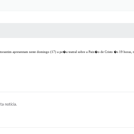
 MÍDIAS
RECEBA NOTÍCIAS
 Votorantim apresentam neste domingo (17) a pe�a teatral sobre a Paix�o de Cristo �s 19 hora
ta notícia.