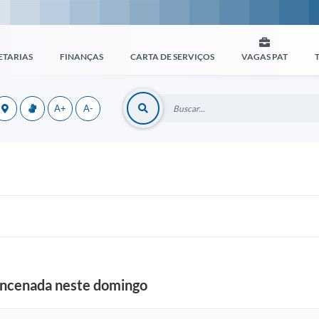
ETARIAS
FINANÇAS
CARTA DE SERVIÇOS
VAGAS PAT
A+
A-
 encenada neste domingo