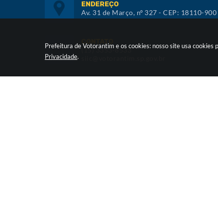
ENDEREÇO
Av. 31 de Março, nº 327 - CEP: 18110-900
CONTATO
Prefeitura de Votorantim e os cookies: nosso site usa cookie
(15) 3353-8533
Privacidade
.
siic@votorantim.sp.gov.br
ATENDIMENTO
De segunda a sexta, das 09h00 às 16h00
Versã
©