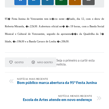
COVID - 19
Ouvidoria
95� Festa Junina de Votorantim tem in�cio neste s�bado, dia 12, com o show de
Diário Oficial
Roberta Miranda, �s 22h30. A abertura oficial ser� �s 19 horas, com a Banda Social
Jornal (Edições anteriores)
Musical e Cultural de Votorantim, seguido da apresenta��o da Quadrilha da 3�
Uso de Internet e Recursos de Informática
Idade, �s 19h30 e a Banda Cavaco de Lenha �s 20h30.
Plano Municipal de Saneamento Básico
Arquivos para Download
Seja o primeiro a curtir esta
GOSTEI
NÃO GOSTEI
notícia.
Guarda Civil Municipal (GCM)
Arborização urbana
NOTÍCIA MAIS RECENTE
Bom público marca abertura da 95ª Festa Junina
Manual para arquivo de remessa – NFSe
Lei de Acesso à Informação
NOTÍCIA MENOS RECENTE
Escola de Artes atende em novo endereço
Galeria de Vídeos