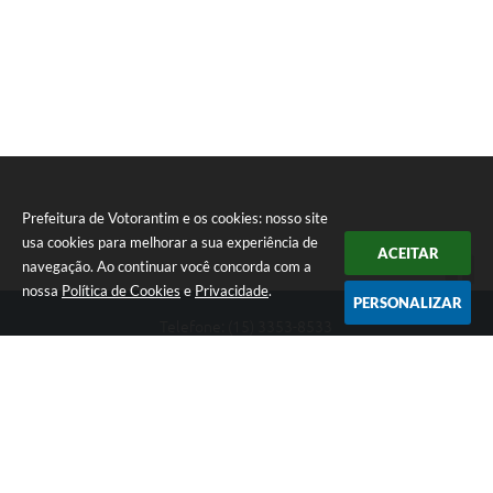
Legislação
IPTU Selo Verde
Notícias
Contato
Prefeitura de Votorantim e os cookies: nosso site
usa cookies para melhorar a sua experiência de
ACEITAR
navegação. Ao continuar você concorda com a
nossa
Política de Cookies
e
Privacidade
.
PERSONALIZAR
Telefone: (15) 3353-8533
Endereço: Av. 31 de Março, nº 327 | CEP: 18110-900
De segunda a sexta, das 09h00 às 16h00
CNPJ: 46.634.051/0001-76
Prefeitura de Votorantim
Versão do Sistema:
3.5.3 - 19/06/2026