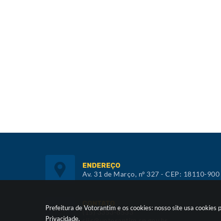
ENDEREÇO
Av. 31 de Março, nº 327 - CEP: 18110-900
CONTATO
Prefeitura de Votorantim e os cookies: nosso site usa cookie
(15) 3353-8533
Privacidade
.
siic@votorantim.sp.gov.br