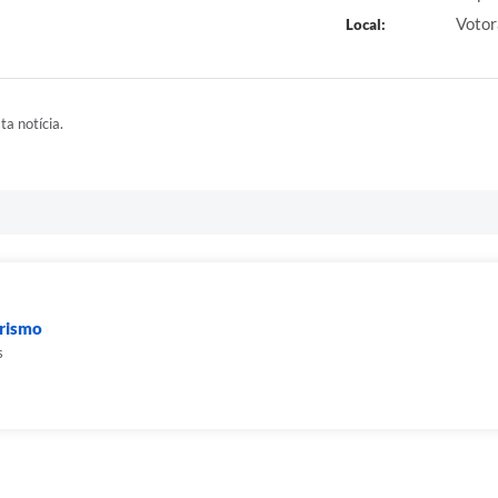
Votor
Local:
ta notícia.
urismo
s