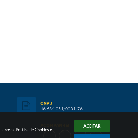
CNPJ
46.634.051/0001-76
ACOMPANHE!
ACEITAR
m a nossa
Política de Cookies
e