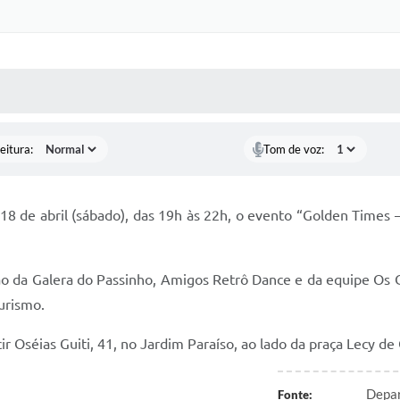
 MÍDIAS
RECEBA NOTÍCIAS
eitura:
Tom de voz:
18 de abril (sábado), das 19h às 22h, o evento “Golden Times –
 da Galera do Passinho, Amigos Retrô Dance e da equipe Os Cob
urismo.
r Oséias Guiti, 41, no Jardim Paraíso, ao lado da praça Lecy de 
Depar
Fonte: