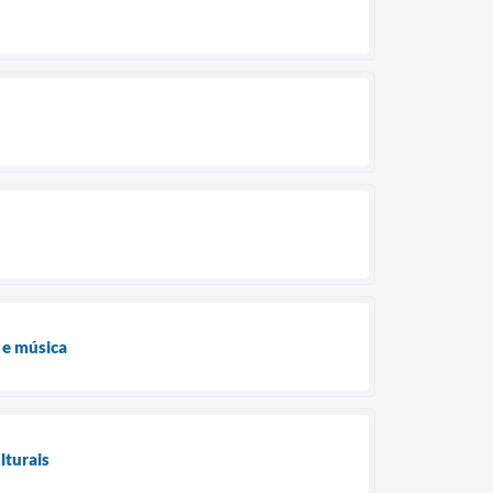
 e música
lturais