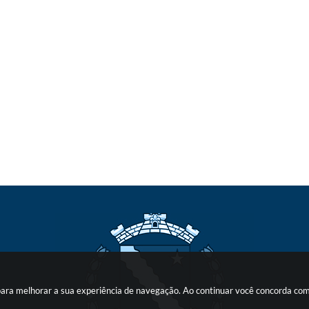
s para melhorar a sua experiência de navegação. Ao continuar você concorda co