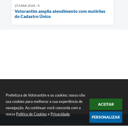
25 MAR 2026 - h
Votorantim amplia atendimento com mutirões
do Cadastro Único
Prefeitura de Votorantim e os cookies: nosso site
usa cookies para melhorar a sua experiência de
ACEITAR
navegação. Ao continuar você concorda com a
nossa
Política de Cookies
e
Privacidade
.
PERSONALIZAR
Telefone: (15) 3353-8533