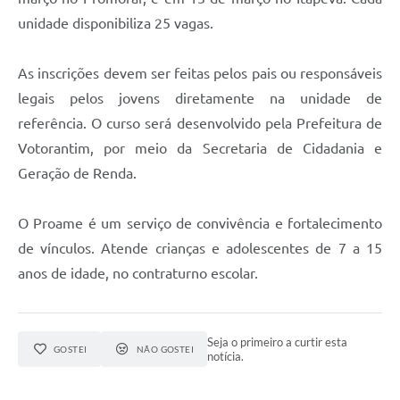
Legislação
unidade disponibiliza 25 vagas.
IPTU Selo Verde
As inscrições devem ser feitas pelos pais ou responsáveis
Notícias
legais pelos jovens diretamente na unidade de
referência. O curso será desenvolvido pela Prefeitura de
Contato
Votorantim, por meio da Secretaria de Cidadania e
Geração de Renda.
O Proame é um serviço de convivência e fortalecimento
de vínculos. Atende crianças e adolescentes de 7 a 15
anos de idade, no contraturno escolar.
Seja o primeiro a curtir esta
GOSTEI
NÃO GOSTEI
notícia.