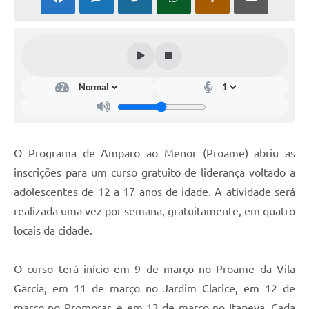
COVID - 19
Ouvidoria
Diário Oficial
Jornal (Edições anteriores)
Uso de Internet e Recursos de Informática
Plano Municipal de Saneamento Básico
O Programa de Amparo ao Menor (Proame) abriu as
Arquivos para Download
inscrições para um curso gratuito de liderança voltado a
adolescentes de 12 a 17 anos de idade. A atividade será
Guarda Civil Municipal (GCM)
realizada uma vez por semana, gratuitamente, em quatro
Arborização urbana
locais da cidade.
Manual para arquivo de remessa – NFSe
O curso terá início em 9 de março no Proame da Vila
Lei de Acesso à Informação
Garcia, em 11 de março no Jardim Clarice, em 12 de
Galeria de Vídeos
março no Promorar, e em 13 de março no Itapeva. Cada