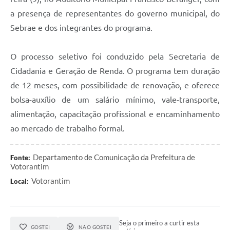
Legislação
a presença de representantes do governo municipal, do
Sebrae e dos integrantes do programa.
IPTU Selo Verde
Notícias
O processo seletivo foi conduzido pela Secretaria de
Cidadania e Geração de Renda. O programa tem duração
Contato
de 12 meses, com possibilidade de renovação, e oferece
bolsa-auxílio de um salário mínimo, vale-transporte,
alimentação, capacitação profissional e encaminhamento
ao mercado de trabalho formal.
Departamento de Comunicação da Prefeitura de
Fonte:
Votorantim
Votorantim
Local:
Seja o primeiro a curtir esta
GOSTEI
NÃO GOSTEI