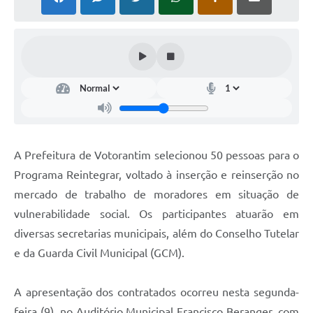
COVID - 19
Ouvidoria
Diário Oficial
Jornal (Edições anteriores)
Uso de Internet e Recursos de Informática
Plano Municipal de Saneamento Básico
A Prefeitura de Votorantim selecionou 50 pessoas para o
Arquivos para Download
Programa Reintegrar, voltado à inserção e reinserção no
mercado de trabalho de moradores em situação de
Guarda Civil Municipal (GCM)
vulnerabilidade social. Os participantes atuarão em
Arborização urbana
diversas secretarias municipais, além do Conselho Tutelar
Manual para arquivo de remessa – NFSe
e da Guarda Civil Municipal (GCM).
Lei de Acesso à Informação
A apresentação dos contratados ocorreu nesta segunda-
Galeria de Vídeos
feira (9), no Auditório Municipal Francisco Beranger, com