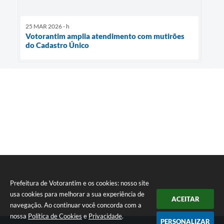
25 MAR 2026 - h
Votorantim amplia atendimento com mutirões
do Cadastro Único
Prefeitura de Votorantim e os cookies: nosso site
usa cookies para melhorar a sua experiência de
ACEITAR
navegação. Ao continuar você concorda com a
nossa
Política de Cookies
e
Privacidade
.
PERSONALIZAR