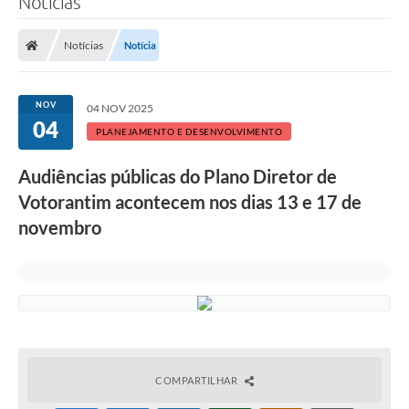
Notícias
Finanças
Notícias
Notícia
Carta de Serviços
Vagas PAT
NOV
04 NOV 2025
04
Transparência
PLANEJAMENTO E DESENVOLVIMENTO
Perguntas e Respostas Frequentes
Audiências públicas do Plano Diretor de
Votorantim acontecem nos dias 13 e 17 de
Selo Verde
novembro
Compra Direta
Empreendedor
Pesquisa Dificuldades no Licenciamento de Empresas
Incentivos Fiscais
Plano Municipal de Retomada das Aulas Presenciais
COMPARTILHAR