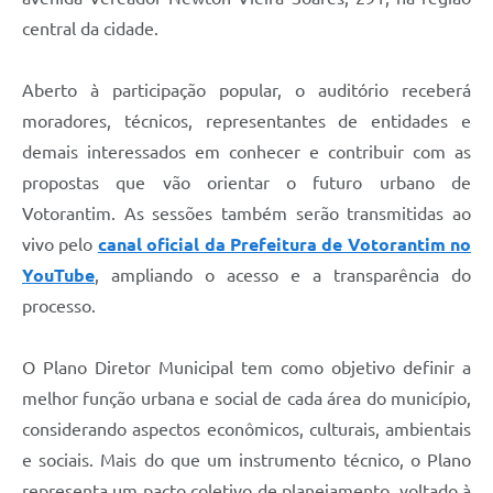
Legislação
central da cidade.
IPTU Selo Verde
Aberto à participação popular, o auditório receberá
Notícias
moradores, técnicos, representantes de entidades e
demais interessados em conhecer e contribuir com as
Contato
propostas que vão orientar o futuro urbano de
Votorantim. As sessões também serão transmitidas ao
vivo pelo
canal oficial da Prefeitura de Votorantim no
YouTube
, ampliando o acesso e a transparência do
processo.
O Plano Diretor Municipal tem como objetivo definir a
melhor função urbana e social de cada área do município,
considerando aspectos econômicos, culturais, ambientais
e sociais. Mais do que um instrumento técnico, o Plano
representa um pacto coletivo de planejamento, voltado à