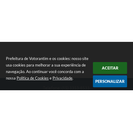
Prefeitura de Votorantim e os cookies: nosso site
usa cookies para melhorar a sua experiência de
ACEITAR
navegação. Ao continuar você concorda com a
nossa
Política de Cookies
e
Privacidade
.
PERSONALIZAR
Telefone: (15) 3353-8533
Endereço: Av. 31 de Março, nº 327 | CEP: 18110-900
De segunda a sexta, das 09h00 às 16h00
CNPJ: 46.634.051/0001-76
Prefeitura de Votorantim
Versão do Sistema:
3.5.3 - 19/06/2026
Portal atualizado em:
06/08/2026 14:40
Dados Abertos