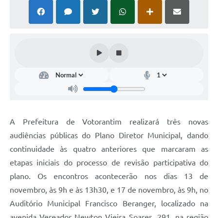
COVID - 19
Ouvidoria
Diário Oficial
Jornal (Edições anteriores)
Uso de Internet e Recursos de Informática
Plano Municipal de Saneamento Básico
Arquivos para Download
A Prefeitura de Votorantim realizará três novas
audiências públicas do Plano Diretor Municipal, dando
Guarda Civil Municipal (GCM)
continuidade às quatro anteriores que marcaram as
Arborização urbana
etapas iniciais do processo de revisão participativa do
Manual para arquivo de remessa – NFSe
plano. Os encontros acontecerão nos dias 13 de
novembro, às 9h e às 13h30, e 17 de novembro, às 9h, no
Lei de Acesso à Informação
Auditório Municipal Francisco Beranger, localizado na
Galeria de Vídeos
avenida Vereador Newton Vieira Soares, 291, na região