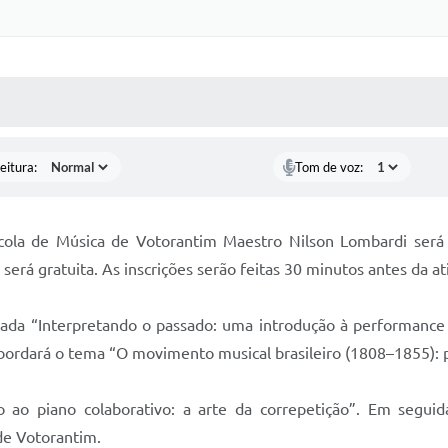
 MÍDIAS
RECEBA NOTÍCIAS
eitura:
Tom de voz:
cola de Música de Votorantim Maestro Nilson Lombardi será 
será gratuita. As inscrições serão feitas 30 minutos antes da at
da “Interpretando o passado: uma introdução à performance h
abordará o tema “O movimento musical brasileiro (1808–1855): p
 ao piano colaborativo: a arte da correpetição”. Em segui
de Votorantim.