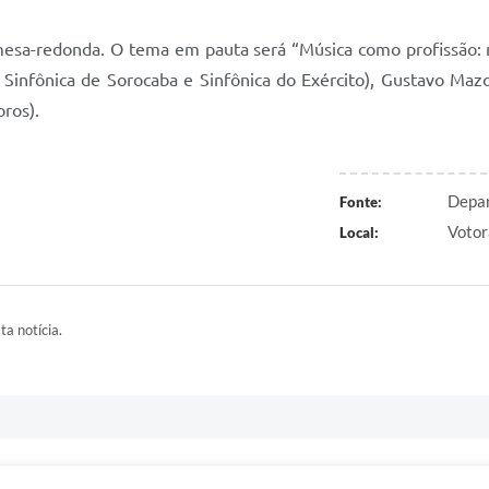
sa-redonda. O tema em pauta será “Música como profissão: m
Sinfônica de Sorocaba e Sinfônica do Exército), Gustavo Mazon
ros).
Depar
Fonte:
Votor
Local:
ta notícia.