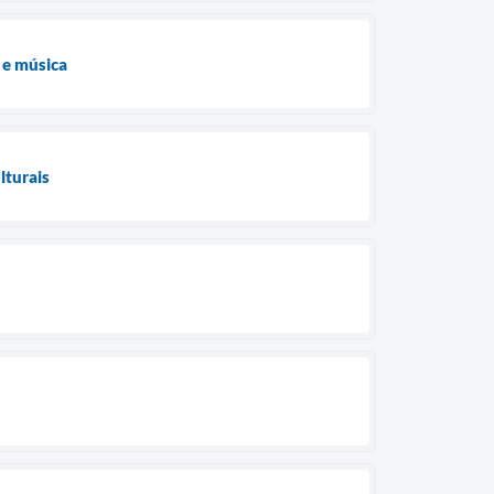
 e música
lturais