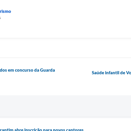
urismo
s
ados em concurso da Guarda
Saúde infantil de 
rantim abre inscrição para novos cantores