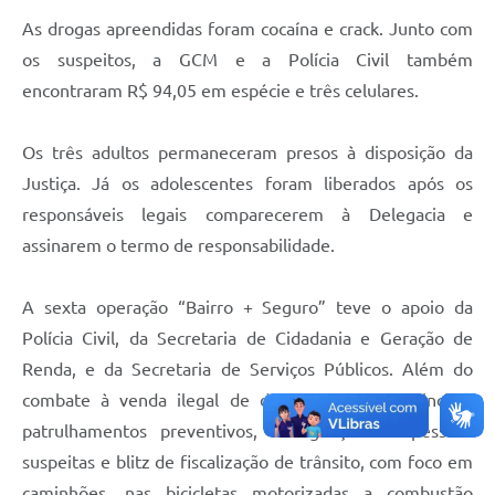
Legislação
As drogas apreendidas foram cocaína e crack. Junto com
os suspeitos, a GCM e a Polícia Civil também
IPTU Selo Verde
encontraram R$ 94,05 em espécie e três celulares.
Notícias
Os três adultos permaneceram presos à disposição da
Contato
Justiça. Já os adolescentes foram liberados após os
responsáveis legais comparecerem à Delegacia e
assinarem o termo de responsabilidade.
A sexta operação “Bairro + Seguro” teve o apoio da
Polícia Civil, da Secretaria de Cidadania e Geração de
Renda, e da Secretaria de Serviços Públicos. Além do
combate à venda ilegal de drogas, o trabalho incluiu
patrulhamentos preventivos, averiguação de pessoas
suspeitas e blitz de fiscalização de trânsito, com foco em
caminhões, nas bicicletas motorizadas a combustão