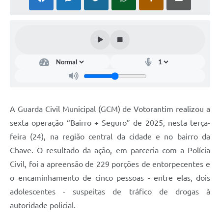
COVID - 19
Ouvidoria
Diário Oficial
Jornal (Edições anteriores)
Uso de Internet e Recursos de Informática
Plano Municipal de Saneamento Básico
A Guarda Civil Municipal (GCM) de Votorantim realizou a
Arquivos para Download
sexta operação “Bairro + Seguro” de 2025, nesta terça-
feira (24), na região central da cidade e no bairro da
Guarda Civil Municipal (GCM)
Chave. O resultado da ação, em parceria com a Polícia
Arborização urbana
Civil, foi a apreensão de 229 porções de entorpecentes e
Manual para arquivo de remessa – NFSe
o encaminhamento de cinco pessoas - entre elas, dois
adolescentes - suspeitas de tráfico de drogas à
Lei de Acesso à Informação
autoridade policial.
Galeria de Vídeos