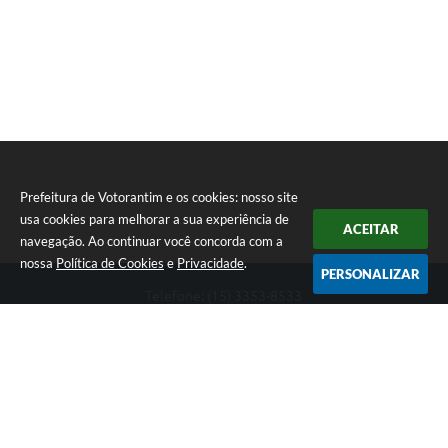
Prefeitura de Votorantim e os cookies: nosso site
usa cookies para melhorar a sua experiência de
ACEITAR
navegação. Ao continuar você concorda com a
nossa
Política de Cookies
e
Privacidade
.
PERSONALIZAR
Telefone: (15) 3353-8533
Endereço: Av. 31 de Março, nº 327 | CEP: 18110-900
De segunda a sexta, das 09h00 às 16h00
CNPJ: 46.634.051/0001-76
Prefeitura de Votorantim
Versão do Sistema:
3.5.3 - 19/06/2026
Portal atualizado em:
05/08/2026 15:44
Dados Abertos