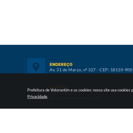
ENDEREÇO
Av. 31 de Março, nº 327 - CEP: 18110-900
CONTATO
Prefeitura de Votorantim e os cookies: nosso site usa cookie
(15) 3353-8533
Privacidade
.
siic@votorantim.sp.gov.br
ATENDIMENTO
De segunda a sexta, das 09h00 às 16h00