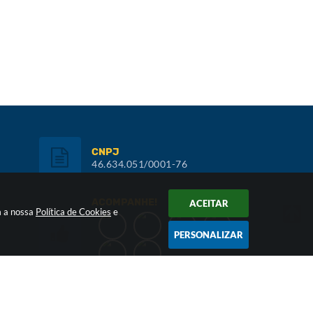
CNPJ
46.634.051/0001-76
ACOMPANHE!
ACEITAR
m a nossa
Política de Cookies
e
PERSONALIZAR
Inscreva-se: