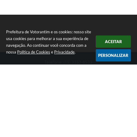
Prefeitura de Votorantim e os cookies: nosso site
usa cookies para melhorar a sua experiência de
ACEITAR
navegação. Ao continuar você concorda com a
nossa
Política de Cookies
e
Privacidade
.
PERSONALIZAR
Telefone: (15) 3353-8533
Endereço: Av. 31 de Março, nº 327 | CEP: 18110-900
De segunda a sexta, das 09h00 às 16h00
CNPJ: 46.634.051/0001-76
Prefeitura de Votorantim
Versão do Sistema:
3.5.3 - 19/06/2026
Portal atualizado em:
06/08/2026 17:10
Dados Abertos
Copyright Instar - 2006-2026. Todos os direitos reservados -
Instar Tecnologia