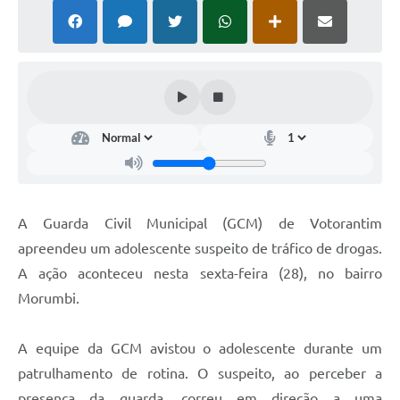
COVID - 19
Ouvidoria
Diário Oficial
Jornal (Edições anteriores)
Uso de Internet e Recursos de Informática
Plano Municipal de Saneamento Básico
Arquivos para Download
A Guarda Civil Municipal (GCM) de Votorantim
apreendeu um adolescente suspeito de tráfico de drogas.
Guarda Civil Municipal (GCM)
A ação aconteceu nesta sexta-feira (28), no bairro
Arborização urbana
Morumbi.
Manual para arquivo de remessa – NFSe
A equipe da GCM avistou o adolescente durante um
Lei de Acesso à Informação
patrulhamento de rotina. O suspeito, ao perceber a
Galeria de Vídeos
presença da guarda, correu em direção a uma