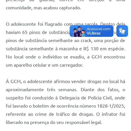
Legislação
comunidade, mas acabou capturado.
IPTU Selo Verde
O adolescente foi flagrado com uma sacola. Dentro dela
Notícias
haviam 65 pinos de substância semelhante à cocaína, 51
pinos de substância semelhante ao crack, uma porção de
Contato
substância semelhante à maconha e R$ 130 em espécie.
No local onde o indivíduo se evadiu, a GCM encontrou
um aparelho celular e um carregador.
À GCM, o adolescente afirmou vender drogas no local há
aproximadamente três semanas. Diante dos fatos, o
suspeito foi conduzido à Delegacia de Polícia Civil, onde
foi lavrado o boletim de ocorrência número 1828-1/2025,
referente ao crime de tráfico de drogas. O infrator foi
liberado na presença do seu responsável legal.