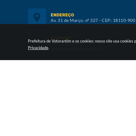
ENDEREÇO
Av. 31 de Março, nº 327 - CEP: 18110-900
CONTATO
Prefeitura de Votorantim e os cookies: nosso site usa cookie
(15) 3353-8533
Privacidade
.
siic@votorantim.sp.gov.br
ATENDIMENTO
De segunda a sexta, das 09h00 às 16h00
Versã