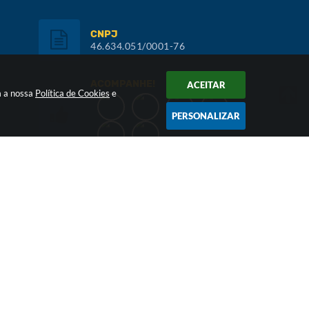
CNPJ
46.634.051/0001-76
ACOMPANHE!
ACEITAR
m a nossa
Política de Cookies
e
PERSONALIZAR
Inscreva-se:
NEWSLETTER
026 17:05