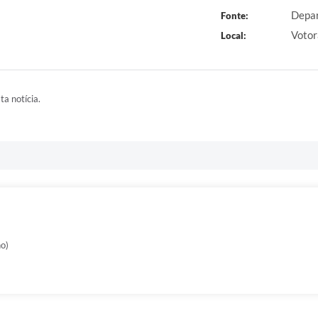
Depar
Fonte:
Votor
Local:
ta notícia.
no)