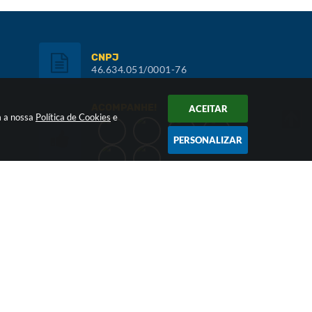
CNPJ
46.634.051/0001-76
ACOMPANHE!
ACEITAR
m a nossa
Política de Cookies
e
PERSONALIZAR
Inscreva-se:
NEWSLETTER
026 17:05