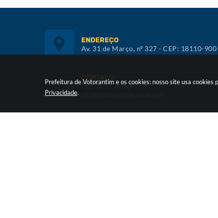
ENDEREÇO
Av. 31 de Março, nº 327 - CEP: 18110-900
CONTATO
Prefeitura de Votorantim e os cookies: nosso site usa cookie
(15) 3353-8533
Privacidade
.
siic@votorantim.sp.gov.br
ATENDIMENTO
De segunda a sexta, das 09h00 às 16h00
Versã