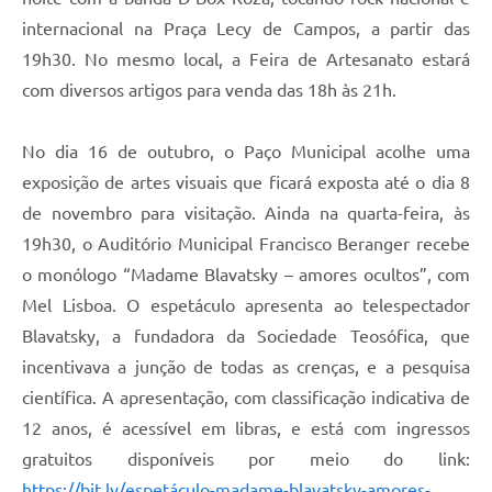
Legislação
internacional na Praça Lecy de Campos, a partir das
19h30. No mesmo local, a Feira de Artesanato estará
IPTU Selo Verde
com diversos artigos para venda das 18h às 21h.
Notícias
No dia 16 de outubro, o Paço Municipal acolhe uma
Contato
exposição de artes visuais que ficará exposta até o dia 8
de novembro para visitação. Ainda na quarta-feira, às
19h30, o Auditório Municipal Francisco Beranger recebe
o monólogo “Madame Blavatsky – amores ocultos”, com
Mel Lisboa. O espetáculo apresenta ao telespectador
Blavatsky, a fundadora da Sociedade Teosófica, que
incentivava a junção de todas as crenças, e a pesquisa
científica. A apresentação, com classificação indicativa de
12 anos, é acessível em libras, e está com ingressos
gratuitos disponíveis por meio do link:
https://bit.ly/espetáculo-madame-blavatsky-amores-