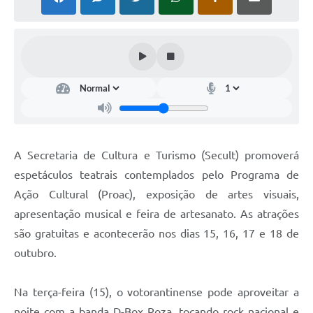
COVID - 19
Ouvidoria
Diário Oficial
Jornal (Edições anteriores)
Uso de Internet e Recursos de Informática
Plano Municipal de Saneamento Básico
A Secretaria de Cultura e Turismo (Secult) promoverá
Arquivos para Download
espetáculos teatrais contemplados pelo Programa de
Ação Cultural (Proac), exposição de artes visuais,
Guarda Civil Municipal (GCM)
apresentação musical e feira de artesanato. As atrações
Arborização urbana
são gratuitas e acontecerão nos dias 15, 16, 17 e 18 de
Manual para arquivo de remessa – NFSe
outubro.
Lei de Acesso à Informação
Na terça-feira (15), o votorantinense pode aproveitar a
Galeria de Vídeos
noite com a banda D-Box Roza, tocando rock nacional e