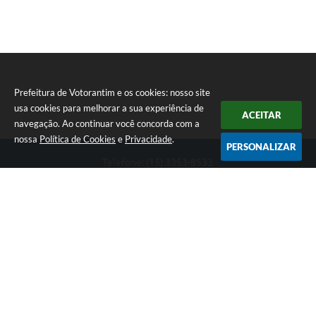
Prefeitura de Votorantim e os cookies: nosso site
usa cookies para melhorar a sua experiência de
ACEITAR
navegação. Ao continuar você concorda com a
nossa
Política de Cookies
e
Privacidade
.
PERSONALIZAR
Telefone: (15) 3353-8533
Endereço: Av. 31 de Março, nº 327 | CEP: 18110-900
De segunda a sexta, das 09h00 às 16h00
CNPJ: 46.634.051/0001-76
Prefeitura de Votorantim
Versão do Sistema:
3.5.3 - 19/06/2026
Portal atualizado em:
05/08/2026 15:44
Dados Abertos
Copyright Instar - 2006-2026. Todos os direitos reservados -