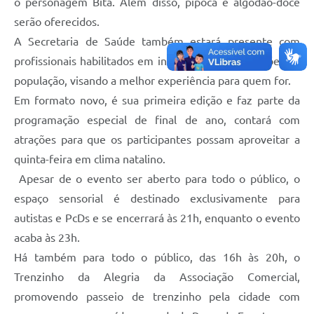
o personagem Bita. Além disso, pipoca e algodão-doce
Legislação
serão oferecidos.
A Secretaria de Saúde também estará presente com
IPTU Selo Verde
profissionais habilitados em inclusão para orientações da
Notícias
população, visando a melhor experiência para quem for.
Contato
Em formato novo, é sua primeira edição e faz parte da
programação especial de final de ano, contará com
atrações para que os participantes possam aproveitar a
quinta-feira em clima natalino.
Apesar de o evento ser aberto para todo o público, o
espaço sensorial é destinado exclusivamente para
autistas e PcDs e se encerrará às 21h, enquanto o evento
acaba às 23h.
Há também para todo o público, das 16h às 20h, o
Trenzinho da Alegria da Associação Comercial,
promovendo passeio de trenzinho pela cidade com