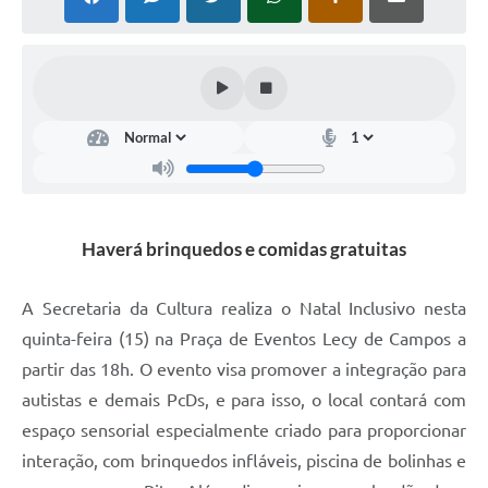
COVID - 19
Ouvidoria
Diário Oficial
Jornal (Edições anteriores)
Uso de Internet e Recursos de Informática
Plano Municipal de Saneamento Básico
Haverá brinquedos e comidas gratuitas
Arquivos para Download
Guarda Civil Municipal (GCM)
A Secretaria da Cultura realiza o Natal Inclusivo nesta
quinta-feira (15) na Praça de Eventos Lecy de Campos a
Arborização urbana
partir das 18h. O evento visa promover a integração para
Manual para arquivo de remessa – NFSe
autistas e demais PcDs, e para isso, o local contará com
espaço sensorial especialmente criado para proporcionar
Lei de Acesso à Informação
interação, com brinquedos infláveis, piscina de bolinhas e
Galeria de Vídeos