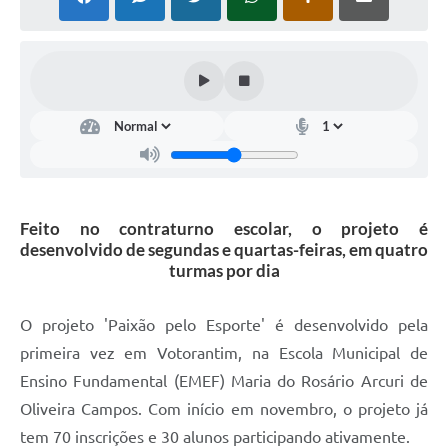
COVID - 19
Ouvidoria
Diário Oficial
Jornal (Edições anteriores)
Uso de Internet e Recursos de Informática
Plano Municipal de Saneamento Básico
Feito no contraturno escolar, o projeto é
Arquivos para Download
desenvolvido de segundas e quartas-feiras, em quatro
turmas por dia
Guarda Civil Municipal (GCM)
Arborização urbana
O projeto 'Paixão pelo Esporte' é desenvolvido pela
primeira vez em Votorantim, na Escola Municipal de
Manual para arquivo de remessa – NFSe
Ensino Fundamental (EMEF) Maria do Rosário Arcuri de
Lei de Acesso à Informação
Oliveira Campos. Com início em novembro, o projeto já
Galeria de Vídeos
tem 70 inscrições e 30 alunos participando ativamente.