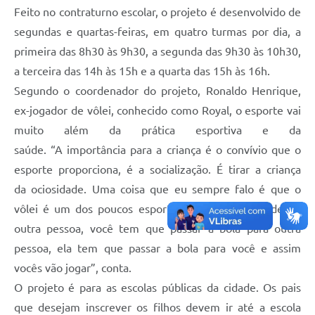
Feito no contraturno escolar, o projeto é desenvolvido de
Legislação
segundas e quartas-feiras, em quatro turmas por dia, a
IPTU Selo Verde
primeira das 8h30 às 9h30, a segunda das 9h30 às 10h30,
a terceira das 14h às 15h e a quarta das 15h às 16h.
Notícias
Segundo o coordenador do projeto, Ronaldo Henrique,
Contato
ex-jogador de vôlei, conhecido como Royal, o esporte vai
muito além da prática esportiva e da
saúde. “A importância para a criança é o convívio que o
esporte proporciona, é a socialização. É tirar a criança
da ociosidade. Uma coisa que eu sempre falo é que o
vôlei é um dos poucos esportes que você depende de
outra pessoa, você tem que passar a bola para outra
pessoa, ela tem que passar a bola para você e assim
vocês vão jogar”, conta.
O projeto é para as escolas públicas da cidade. Os pais
que desejam inscrever os filhos devem ir até a escola