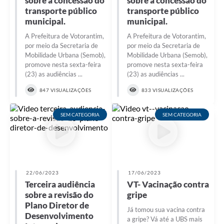
sobre a concessão do
sobre a concessão do
COVID - 19
transporte público
transporte público
municipal.
municipal.
Ouvidoria
A Prefeitura de Votorantim,
A Prefeitura de Votorantim,
Diário Oficial
por meio da Secretaria de
por meio da Secretaria de
Mobilidade Urbana (Semob),
Mobilidade Urbana (Semob),
Jornal (Edições anteriores)
promove nesta sexta-feira
promove nesta sexta-feira
(23) as audiências ...
(23) as audiências ...
Uso de Internet e Recursos de Informática
847 VISUALIZAÇÕES
833 VISUALIZAÇÕES
Plano Municipal de Saneamento Básico
SEM CATEGORIA
SEM CATEGORIA
Arquivos para Download
Guarda Civil Municipal (GCM)
Arborização urbana
22/06/2023
17/06/2023
Manual para arquivo de remessa – NFSe
Terceira audiência
VT- Vacinação contra
sobre a revisão do
gripe
Lei de Acesso à Informação
Plano Diretor de
Já tomou sua vacina contra
Desenvolvimento
Galeria de Vídeos
a gripe? Vá até a UBS mais