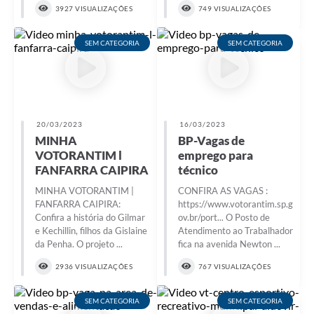
3927 VISUALIZAÇÕES
749 VISUALIZAÇÕES
SEM CATEGORIA
SEM CATEGORIA
20/03/2023
16/03/2023
MINHA
BP-Vagas de
VOTORANTIM l
emprego para
FANFARRA CAIPIRA
técnico
MINHA VOTORANTIM |
CONFIRA AS VAGAS :
FANFARRA CAIPIRA:
https://www.votorantim.sp.g
Confira a história do Gilmar
ov.br/port... O Posto de
e Kechillin, filhos da Gislaine
Atendimento ao Trabalhador
da Penha. O projeto ...
fica na avenida Newton ...
2936 VISUALIZAÇÕES
767 VISUALIZAÇÕES
SEM CATEGORIA
SEM CATEGORIA