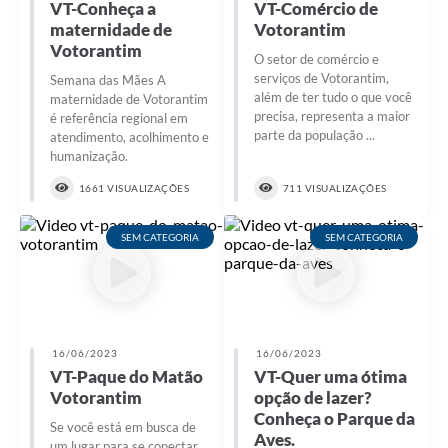
VT-Conheça a
VT-Comércio de
maternidade de
Votorantim
Votorantim
O setor de comércio e
serviços de Votorantim,
Semana das Mães A
além de ter tudo o que você
maternidade de Votorantim
precisa, representa a maior
é referência regional em
parte da população ...
atendimento, acolhimento e
humanização.
1661 VISUALIZAÇÕES
711 VISUALIZAÇÕES
SEM CATEGORIA
SEM CATEGORIA
16/06/2023
16/06/2023
VT-Paque do Matão
VT-Quer uma ótima
Votorantim
opção de lazer?
Conheça o Parque da
Se você está em busca de
Aves.
um lugar para se conectar