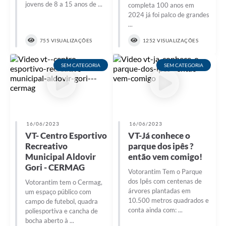
jovens de 8 a 15 anos de ...
completa 100 anos em
2024 já foi palco de grandes
...
755 VISUALIZAÇÕES
1252 VISUALIZAÇÕES
SEM CATEGORIA
SEM CATEGORIA
16/06/2023
16/06/2023
VT- Centro Esportivo
VT-Já conhece o
Recreativo
parque dos ipês ?
Municipal Aldovir
então vem comigo!
Gori - CERMAG
Votorantim Tem o Parque
dos Ipês com centenas de
Votorantim tem o Cermag,
árvores plantadas em
um espaço público com
10.500 metros quadrados e
campo de futebol, quadra
conta ainda com: ...
poliesportiva e cancha de
bocha aberto à ...