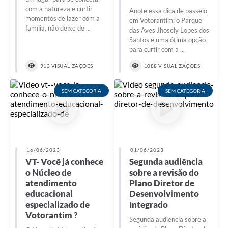
com a natureza e curtir
Anote essa dica de passeio
momentos de lazer com a
em Votorantim: o Parque
família, não deixe de ...
das Aves Jhosely Lopes dos
Santos é uma ótima opção
para curtir com a ...
913 VISUALIZAÇÕES
1088 VISUALIZAÇÕES
SEM CATEGORIA
SEM CATEGORIA
16/06/2023
01/06/2023
VT- Você já conhece
Segunda audiência
o Núcleo de
sobre a revisão do
atendimento
Plano Diretor de
educacional
Desenvolvimento
especializado de
Integrado
Votorantim ?
Segunda audiência sobre a