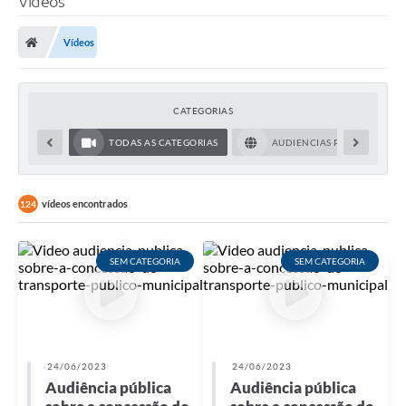
Vídeos
Finanças
Vídeos
Carta de Serviços
Vagas PAT
CATEGORIAS
Transparência
TODAS AS CATEGORIAS
AUDIENCIAS PÚBLICAS
Perguntas e Respostas Frequentes
Selo Verde
vídeos encontrados
124
Compra Direta
SEM CATEGORIA
SEM CATEGORIA
Empreendedor
Pesquisa Dificuldades no Licenciamento de Empresas
Incentivos Fiscais
24/06/2023
24/06/2023
Plano Municipal de Retomada das Aulas Presenciais
Audiência pública
Audiência pública