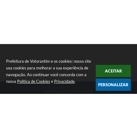
Prefeitura de Votorantim e os cookies: nosso site
usa cookies para melhorar a sua experiência de
ACEITAR
navegação. Ao continuar você concorda com a
nossa
Política de Cookies
e
Privacidade
.
PERSONALIZAR
Telefone: (15) 3353-8533
Endereço: Av. 31 de Março, nº 327 | CEP: 18110-900
De segunda a sexta, das 09h00 às 16h00
CNPJ: 46.634.051/0001-76
Prefeitura de Votorantim
Versão do Sistema:
3.5.3 - 19/06/2026