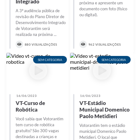
Integrado
próxima e apresente um
Legislação
documento com foto (físico
A 3ª audiência pública de
ou digital).
revisão do Plano Diretor de
IPTU Selo Verde
Desenvolvimento Integrado
de Votorantim será
Notícias
realizada na próxima ...
Contato
880 VISUALIZAÇÕES
962 VISUALIZAÇÕES
SEM CATEGORIA
SEM CATEGORIA
16/06/2023
16/06/2023
VT-Curso de
VT-Estádio
Robótica
Municipal Domenico
Paolo Metidieri
Você sabia que Votorantim
tem curso de robótica
Votorantim tem o estádio
gratuito? São 300 vagas
municipal Domenico Paolo
destinadas a crianças e
Metidieri. O local que