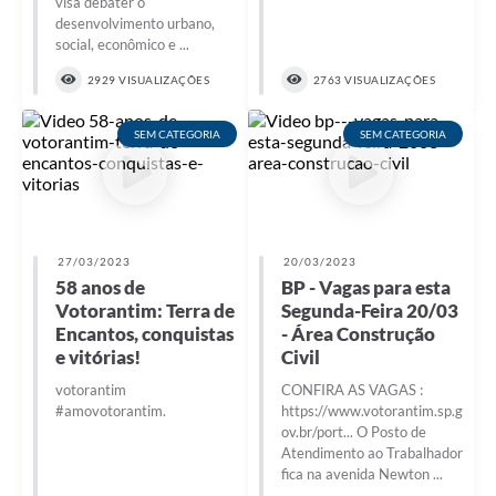
visa debater o
desenvolvimento urbano,
social, econômico e ...
2929 VISUALIZAÇÕES
2763 VISUALIZAÇÕES
SEM CATEGORIA
SEM CATEGORIA
27/03/2023
20/03/2023
58 anos de
BP - Vagas para esta
Votorantim: Terra de
Segunda-Feira 20/03
Encantos, conquistas
- Área Construção
e vitórias!
Civil
votorantim
CONFIRA AS VAGAS :
#amovotorantim.
https://www.votorantim.sp.g
ov.br/port... O Posto de
Atendimento ao Trabalhador
fica na avenida Newton ...