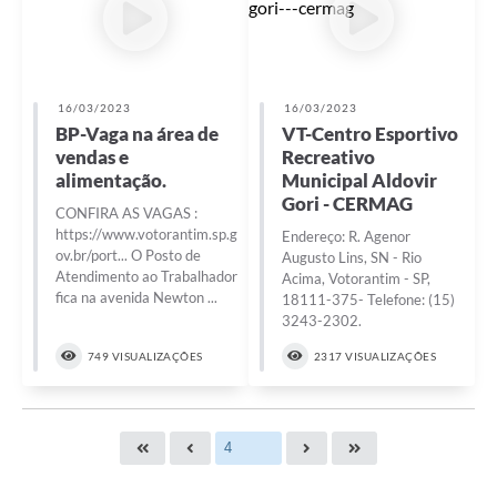
16/03/2023
16/03/2023
BP-Vaga na área de
VT-Centro Esportivo
vendas e
Recreativo
alimentação.
Municipal Aldovir
Gori - CERMAG
CONFIRA AS VAGAS :
https://www.votorantim.sp.g
Endereço: R. Agenor
ov.br/port... O Posto de
Augusto Lins, SN - Rio
Atendimento ao Trabalhador
Acima, Votorantim - SP,
fica na avenida Newton ...
18111-375- Telefone: (15)
3243-2302.
749 VISUALIZAÇÕES
2317 VISUALIZAÇÕES