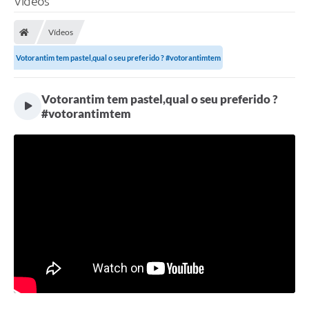
Vídeos
Finanças
Vídeos
Carta de Serviços
Votorantim tem pastel,qual o seu preferido ? #votorantimtem
Vagas PAT
Transparência
Votorantim tem pastel,qual o seu preferido ?
#votorantimtem
Perguntas e Respostas Frequentes
Selo Verde
Compra Direta
Empreendedor
Pesquisa Dificuldades no Licenciamento de Empresas
Incentivos Fiscais
Plano Municipal de Retomada das Aulas Presenciais