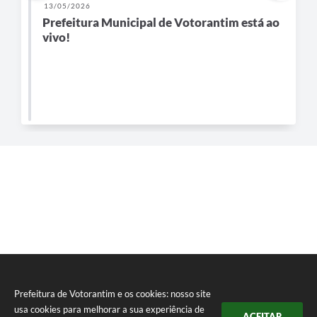
13/05/2026
1ª audiência do Plano Municipal de
Saneamento Básico de Votorantim
A 1ª audiência pública do Plano Municipal de Saneamento
Básico de Votorantim foi realizada em 13 de maio, às 10
horas, ...
Prefeitura de Votorantim e os cookies: nosso site
usa cookies para melhorar a sua experiência de
ACEITAR