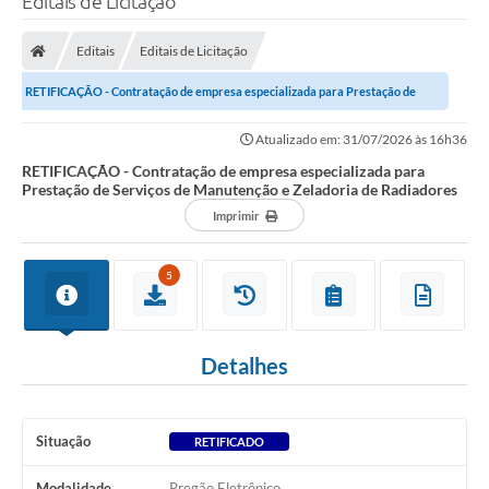
Editais de Licitação
Finanças
Editais
Editais de Licitação
Carta de Serviços
RETIFICAÇÃO - Contratação de empresa especializada para Prestação de
Vagas PAT
Serviços de Manutenção e Zeladoria de...
Atualizado em: 31/07/2026 às 16h36
Transparência
RETIFICAÇÃO - Contratação de empresa especializada para
Prestação de Serviços de Manutenção e Zeladoria de Radiadores
Perguntas e Respostas Frequentes
Imprimir
Selo Verde
5
Compra Direta
Empreendedor
Detalhes
Pesquisa Dificuldades no Licenciamento de Empresas
Incentivos Fiscais
Situação
RETIFICADO
Plano Municipal de Retomada das Aulas Presenciais
Modalidade
Pregão Eletrônico