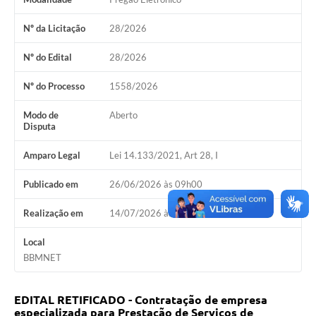
COVID - 19
Nº da Licitação
28/2026
Ouvidoria
Nº do Edital
28/2026
Diário Oficial
Jornal (Edições anteriores)
Nº do Processo
1558/2026
Uso de Internet e Recursos de Informática
Modo de
Aberto
Disputa
Plano Municipal de Saneamento Básico
Amparo Legal
Lei 14.133/2021, Art 28, I
Arquivos para Download
Publicado em
26/06/2026 às 09h00
Guarda Civil Municipal (GCM)
Realização em
14/07/2026 às 09h00
Arborização urbana
Local
Manual para arquivo de remessa – NFSe
BBMNET
Lei de Acesso à Informação
EDITAL RETIFICADO - Contratação de empresa
Galeria de Vídeos
especializada para Prestação de Serviços de