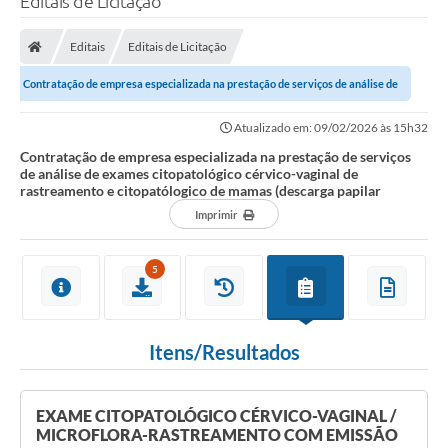
Editais de Licitação
Finanças
Editais
Editais de Licitação
Carta de Serviços
Contratação de empresa especializada na prestação de serviços de análise de
Vagas PAT
exames citopatológico...
Atualizado em: 09/02/2026 às 15h32
Transparência
Contratação de empresa especializada na prestação de serviços
de análise de exames citopatológico cérvico-vaginal de
Perguntas e Respostas Frequentes
rastreamento e citopatólogico de mamas (descarga papilar
Imprimir
Selo Verde
Compra Direta
5
Empreendedor
Pesquisa Dificuldades no Licenciamento de Empresas
Itens/Resultados
Incentivos Fiscais
Plano Municipal de Retomada das Aulas Presenciais
EXAME CITOPATOLÓGICO CÉRVICO-VAGINAL /
MICROFLORA-RASTREAMENTO COM EMISSÃO