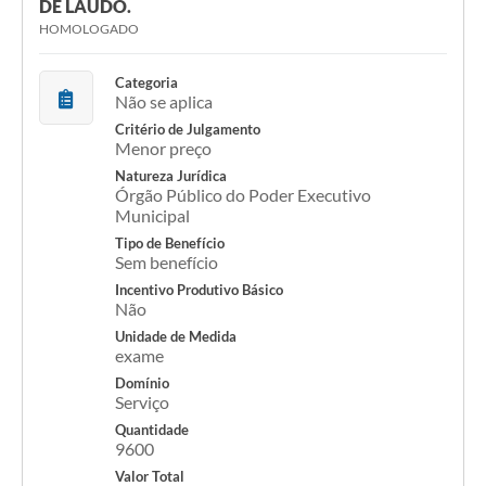
DE LAUDO.
COVID - 19
HOMOLOGADO
Ouvidoria
Categoria
Diário Oficial
Não se aplica
Critério de Julgamento
Jornal (Edições anteriores)
Menor preço
Uso de Internet e Recursos de Informática
Natureza Jurídica
Órgão Público do Poder Executivo
Municipal
Plano Municipal de Saneamento Básico
Tipo de Benefício
Arquivos para Download
Sem benefício
Incentivo Produtivo Básico
Guarda Civil Municipal (GCM)
Não
Unidade de Medida
Arborização urbana
exame
Domínio
Manual para arquivo de remessa – NFSe
Serviço
Lei de Acesso à Informação
Quantidade
9600
Galeria de Vídeos
Valor Total